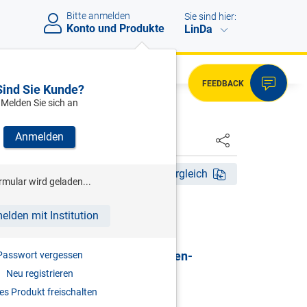
Bitte anmelden
Sie sind hier:
Konto und Produkte
LinDa
FEEDBACK
Sind Sie Kunde?
Melden Sie sich an
Anmelden
HSTER
14. Aufl. 2025
Fassungsvergleich
rmular wird geladen...
HRSG)
elden mit Institution
G | Gewerbliches
sicherungsgesetz & Selbständigen-
Passwort vergessen
sicherungsgesetz
Neu registrieren
s Produkt freischalten
mentar