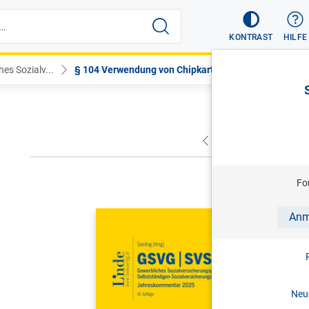
KONTRAST
HILFE
es Sozialv...
§ 104 Verwendung von Chipkarten
VORHERIGER
NÄC
Fo
SONNTAG (
Anm
GSVG SVS
Sozialver
Sozialver
Neue
Jahreskom