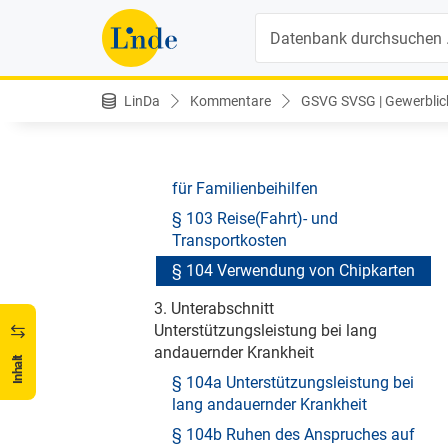
Versicherungsfall der Mutterschaft
Suche
§ 102a Betriebshilfe (Wochengeld)
§ 102b Zusammentreffen von
Ansprüchen auf Wochengeld und
LinDa
Kommentare
GSVG SVSG | Gewerblich
Unterstützungsleistung
§ 102c
§ 102d Beitrag des Ausgleichsfonds
für Familienbeihilfen
§ 103 Reise(Fahrt)- und
Transportkosten
§ 104 Verwendung von Chipkarten
3. Unterabschnitt
Unterstützungsleistung bei lang
andauernder Krankheit
Inhalt
§ 104a Unterstützungsleistung bei
lang andauernder Krankheit
§ 104b Ruhen des Anspruches auf