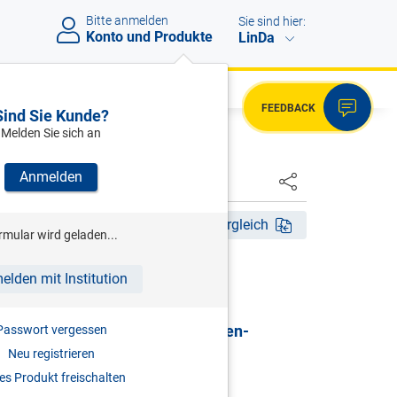
Bitte anmelden
Sie sind hier:
Konto und Produkte
LinDa
FEEDBACK
Sind Sie Kunde?
Melden Sie sich an
Anmelden
HSTER
14. Aufl. 2025
Fassungsvergleich
rmular wird geladen...
HRSG)
elden mit Institution
G | Gewerbliches
sicherungsgesetz & Selbständigen-
Passwort vergessen
sicherungsgesetz
Neu registrieren
s Produkt freischalten
mentar