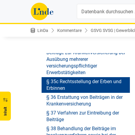
Beiträge; Verzugszinsen
Suche
§ 35a Fälligkeit und Einzahlung der
Beiträge zur Pensionsversicherung bei
Ausübung mehrerer
versicherungspflichtiger
LinDa
Kommentare
GSVG SVSG | Gewerblich
Erwerbstätigkeiten
§ 35b Fälligkeit und Einzahlung der
Beiträge zur Krankenversicherung bei
Ausübung mehrerer
versicherungspflichtiger
Erwerbstätigkeiten
§ 35c Rechtsstellung der Erben und
Erbinnen
§ 36 Erstattung von Beiträgen in der
Krankenversicherung
Inhalt
§ 37 Verfahren zur Eintreibung der
Beiträge
§ 38 Behandlung der Beiträge im