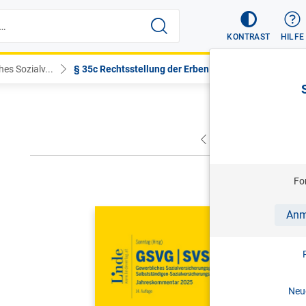
KONTRAST
HILFE
es Sozialv...
§ 35c Rechtsstellung der Erben u...
VORHERIGER
NÄC
Fo
SONNTAG (
Anm
GSVG SVS
Sozialver
Sozialver
Neue
Jahreskom