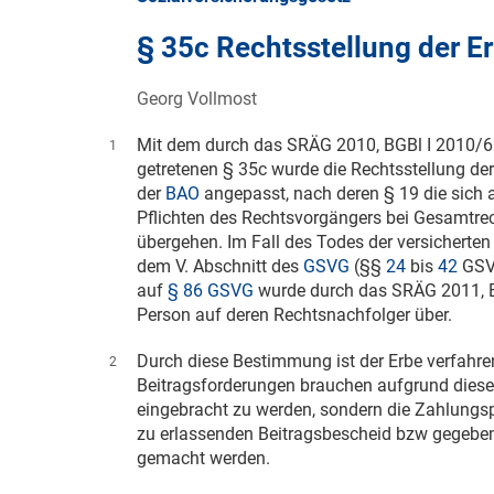
§ 35c Rechtsstellung der E
Georg Vollmost
Mit dem durch das SRÄG 2010, BGBl
I 2010/
1
getretenen § 35c wurde die Rechtsstellung der
der
BAO
angepasst, nach deren § 19 die sich
Pflichten des Rechtsvorgängers bei Gesamtre
übergehen. Im Fall des Todes der versicherten
dem V. Abschnitt des
GSVG
(§§
24
bis
42
GSVG
auf
§ 86 GSVG
wurde durch das SRÄG 2011,
Person auf deren Rechtsnachfolger über.
Durch diese Bestimmung ist der Erbe verfahren
2
Beitragsforderungen brauchen aufgrund diese
eingebracht zu werden, sondern die Zahlungs
zu erlassenden Beitragsbescheid bzw gegeben
gemacht werden.