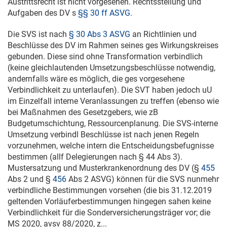
Austrittsrecht ist nicht vorgesehen. Rechtsstellung und
Aufgaben des DV s
§§ 30 ff ASVG
.
Die SVS ist nach
§ 30 Abs 3 ASVG
an Richtlinien und
Beschlüsse des DV im Rahmen seines ges Wirkungskreises
gebunden. Diese sind ohne Transformation verbindlich
(keine gleichlautenden Umsetzungsbeschlüsse notwendig,
andernfalls wäre es möglich, die ges vorgesehene
Verbindlichkeit zu unterlaufen). Die SVT haben jedoch uU
im Einzelfall interne Veranlassungen zu treffen (ebenso wie
bei Maßnahmen des Gesetzgebers, wie zB
Budgetumschichtung, Ressourcenplanung. Die SVS-interne
Umsetzung verbindl Beschlüsse ist nach jenen Regeln
vorzunehmen, welche intern die Entscheidungsbefugnisse
bestimmen (allf Delegierungen nach § 44 Abs 3).
Mustersatzung und Musterkrankenordnung des DV (§
455
Abs 2 und §
456
Abs 2 ASVG) können für die SVS nunmehr
verbindliche Bestimmungen vorsehen (die bis
31.12.2019
geltenden Vorläuferbestimmungen hingegen sahen keine
Verbindlichkeit für die Sonderversicherungsträger vor; die
MS 2020, avsv 88/2020, z...