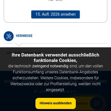
15. Aufl. 2026 ansehen
VERWEISE
Bitte melden Sie sich an.
Ihre Datenbank verwendet ausschließlich
funktionale Cookies,
die technisch
zwingend notwendig
sind, um den vollen
Funktionsumfang unseres Datenbank-Angebotes
sicherzustellen. Weitere Cookies, insbesondere für
Kontakt
Impressum
AGB
Datenschutz
Barrierefreiheit
Werbezwecke oder zur Profilerstellung, werden nicht
eingesetzt.
© Linde Verlag Ges.m.b.H.
Hinweis ausblenden
FEEDBACK