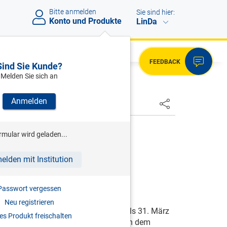
Bitte anmelden
Sie sind hier:
Konto und Produkte
LinDa
FEEDBACK
Sind Sie Kunde?
Melden Sie sich an
Anmelden
HSTER
rmular wird geladen...
 01.01.2014
elden mit Institution
Passwort vergessen
Neu registrieren
ienbeihilfen sind dem Bund bis jeweils 31. März
s Produkt freischalten
dungen für das Pflegekarenzgeld nach dem