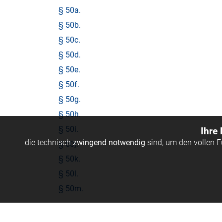
§ 50a.
§ 50b.
§ 50c.
§ 50d.
§ 50e.
§ 50f.
§ 50g.
§ 50h.
§ 50i.
Ihre
die technisch
zwingend notwendig
sind, um den vollen 
§ 50j.
§ 50k.
§ 50l.
§ 50m.
§ 50n.
§ 50o.