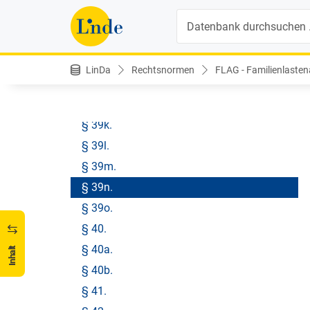
§ 39e.
Suche
§ 39f.
§ 39g.
§ 39h.
LinDa
Rechtsnormen
FLAG - Familienlasten
§ 39i.
§ 39j.
§ 39k.
§ 39l.
§ 39m.
§ 39n.
§ 39o.
§ 40.
§ 40a.
Inhalt
§ 40b.
§ 41.