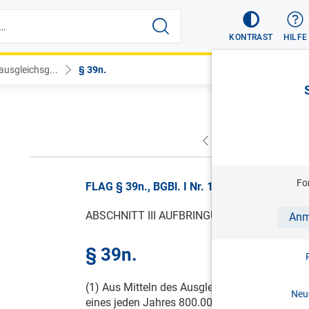
KONTRAST
HILFE
ausgleichsg...
§ 39n.
VORHERIGER
NÄC
Fo
FLAG § 39n., BGBl. I Nr. 138/2013, gültig ab
ABSCHNITT III AUFBRINGUNG DER MITTEL
Anm
§ 39n.
(1) Aus Mitteln des Ausgleichsfonds für Famil
Neue
eines jeden Jahres 800.000 € zu den Aufwen