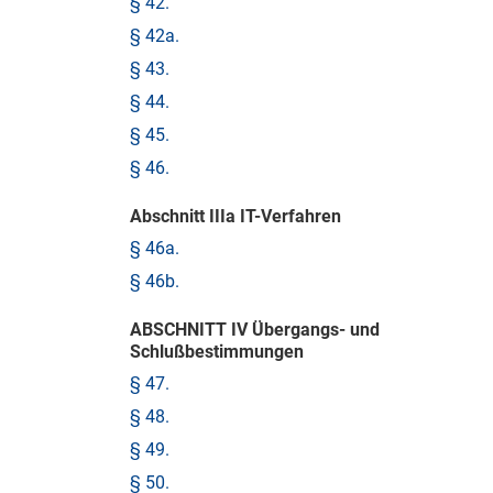
§ 42.
§ 42a.
§ 43.
§ 44.
§ 45.
§ 46.
Abschnitt IIIa IT-Verfahren
§ 46a.
§ 46b.
ABSCHNITT IV Übergangs- und
Schlußbestimmungen
§ 47.
§ 48.
§ 49.
§ 50.