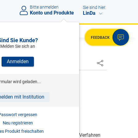
Bitte anmelden
Sie sind hier:
Konto und Produkte
LinDa
FEEDBACK
Sind Sie Kunde?
Melden Sie sich an
Anmelden
HSTER
rmular wird geladen...
1.01.1968
elden mit Institution
Passwort vergessen
Neu registrieren
n Bestimmungen dieses Abschnittes
s Produkt freischalten
sowie die Entscheidungen in diesen Verfahren