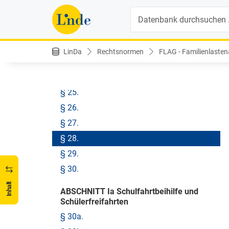
§ 19.
Suche
§ 20.
§ 21.
§ 22.
LinDa
Rechtsnormen
FLAG - Familienlasten
§ 23.
§ 24.
§ 25.
§ 26.
§ 27.
§ 28.
§ 29.
§ 30.
Inhalt
ABSCHNITT Ia Schulfahrtbeihilfe und
Schülerfreifahrten
§ 30a.