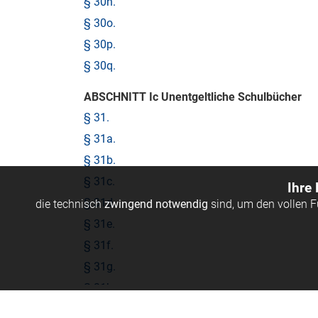
§ 30n.
§ 30o.
§ 30p.
§ 30q.
ABSCHNITT Ic Unentgeltliche Schulbücher
§ 31.
§ 31a.
§ 31b.
§ 31c.
Ihre
§ 31d.
die technisch
zwingend notwendig
sind, um den vollen 
§ 31e.
§ 31f.
§ 31g.
§ 31h.