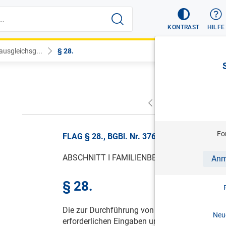
KONTRAST
HILFE
ausgleichsg...
§ 28.
VORHERIGER
NÄC
Fo
FLAG § 28., BGBl. Nr. 376/1967, gültig ab 0
ABSCHNITT I FAMILIENBEIHILFE
Anm
§ 28.
Die zur Durchführung von Verfahren nach de
Neue
erforderlichen Eingaben und Amtshandlungen 