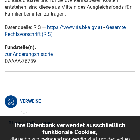
Schulbuchdatei und für Geldverkehrsspesen Kosten
entstehen, sind diese aus Mitteln des Ausgleichsfonds für
Familienbeihilfen zu tragen.
Datenquelle: RIS —
https://www.ris.bka.gv.at
-
Gesamte
Rechtsvorschrift (RIS)
Fundstelle(n):
zur Änderungshistorie
DAAAA-76789
VERWEISE
Bitte melden Sie sich an.
Ihre Datenbank verwendet ausschließlich
funktionale Cookies,
die technisch
zwingend notwendig
sind, um den vollen