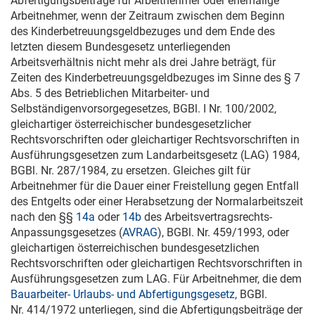
Abfertigungsbeiträge für Arbeitnehmer oder ehemalige
Arbeitnehmer, wenn der Zeitraum zwischen dem Beginn
des Kinderbetreuungsgeldbezuges und dem Ende des
letzten diesem Bundesgesetz unterliegenden
Arbeitsverhältnis nicht mehr als drei Jahre beträgt, für
Zeiten des Kinderbetreuungsgeldbezuges im Sinne des § 7
Abs. 5 des Betrieblichen Mitarbeiter- und
Selbständigenvorsorgegesetzes, BGBl. I Nr. 100/2002,
gleichartiger österreichischer bundesgesetzlicher
Rechtsvorschriften oder gleichartiger Rechtsvorschriften in
Ausführungsgesetzen zum Landarbeitsgesetz (LAG) 1984,
BGBl. Nr. 287/1984, zu ersetzen. Gleiches gilt für
Arbeitnehmer für die Dauer einer Freistellung gegen Entfall
des Entgelts oder einer Herabsetzung der Normalarbeitszeit
nach den §§
14a
oder
14b
des Arbeitsvertragsrechts-
Anpassungsgesetzes (
AVRAG
), BGBl. Nr. 459/1993, oder
gleichartigen österreichischen bundesgesetzlichen
Rechtsvorschriften oder gleichartigen Rechtsvorschriften in
Ausführungsgesetzen zum LAG. Für Arbeitnehmer, die dem
Bauarbeiter- Urlaubs- und Abfertigungsgesetz
, BGBl.
Nr. 414/1972 unterliegen, sind die Abfertigungsbeiträge der