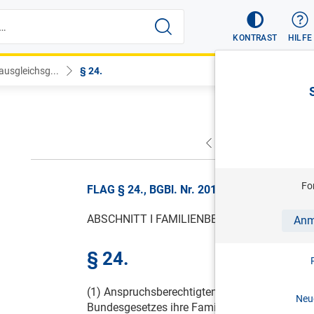
KONTRAST
HILFE
ausgleichsg...
§ 24.
VORHERIGER
NÄC
Fo
FLAG § 24., BGBl. Nr. 201/1996, gültig von 
ABSCHNITT I FAMILIENBEIHILFE
Anm
§ 24.
(1) Anspruchsberechtigten (Empfangsberecht
Neue
Bundesgesetzes ihre Familienbeihilfenkarte 