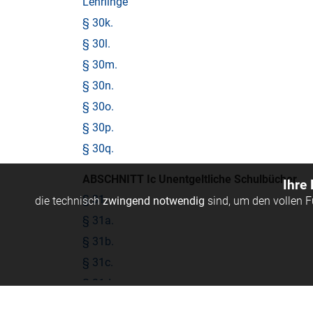
Lehrlinge
§ 30k.
§ 30l.
§ 30m.
§ 30n.
§ 30o.
§ 30p.
§ 30q.
ABSCHNITT Ic Unentgeltliche Schulbücher
Ihre
§ 31.
die technisch
zwingend notwendig
sind, um den vollen 
§ 31a.
§ 31b.
§ 31c.
§ 31d.
§ 31e.