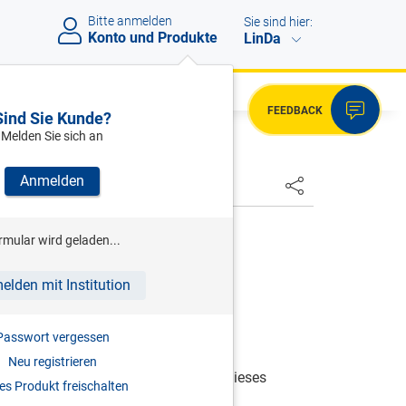
Bitte anmelden
Sie sind hier:
Konto und Produkte
LinDa
FEEDBACK
Sind Sie Kunde?
Melden Sie sich an
Anmelden
HSTER
rmular wird geladen...
01.01.1992 bis 30.04.1996
elden mit Institution
Passwort vergessen
Neu registrieren
igten), die nach den Bestimmungen dieses
s Produkt freischalten
dem Finanzamt zur Auszahlung der