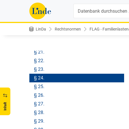
§ 15.
Suche
§ 16.
§ 17.
§ 18.
LinDa
Rechtsnormen
FLAG - Familienlasten
§ 19.
§ 20.
§ 21.
§ 22.
§ 23.
§ 24.
§ 25.
§ 26.
§ 27.
Inhalt
§ 28.
§ 29.