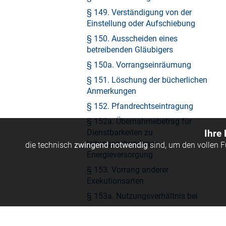
§ 149. Verständigung von der
Einstellung oder Aufschiebung
§ 150. Ausscheiden eines
betreibenden Gläubigers
§ 150a. Vorrangseinräumung
§ 151. Löschung der bücherlichen
Anmerkungen
§ 152. Pfandrechtseintragung
§ 152a. Übernahmebetrag für
Dienstbarkeiten zu
Ihre
leitungsgebundener
die technisch
zwingend notwendig
sind, um den vollen 
Energieversorgung
§ 153. Vorrang anderer
Exekutionsarten
§ 153a. Nutzungsverhältnis bei
Superädifikat
§ 154. Unwirksamkeit