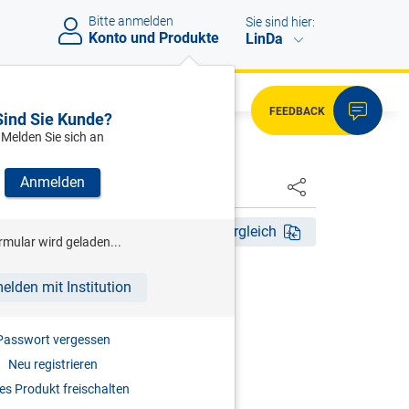
Bitte anmelden
Sie sind hier:
Konto und Produkte
LinDa
FEEDBACK
Sind Sie Kunde?
Melden Sie sich an
Anmelden
HSTER
tig ab 01.01.2014
Fassungsvergleich
rmular wird geladen...
elden mit Institution
1.01.2014
Passwort vergessen
Neu registrieren
s Produkt freischalten