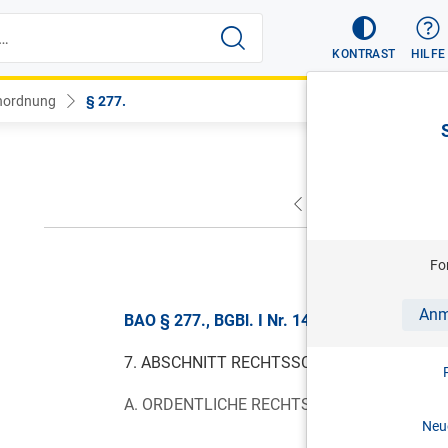
KONTRAST
HILFE
nordnung
§ 277.
VORHERIGER
NÄC
gül
Fo
Anm
BAO § 277., BGBl. I Nr. 14/2013, gültig ab 0
7. ABSCHNITT RECHTSSCHUTZ.
A. ORDENTLICHE RECHTSMITTEL.
Neue