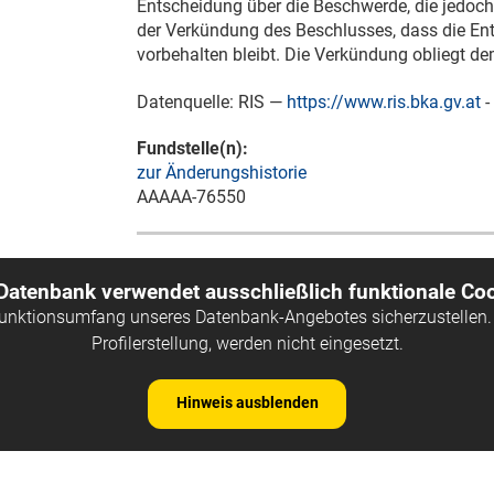
Entscheidung über die Beschwerde, die jedoch
der Verkündung des Beschlusses, dass die Ent
vorbehalten bleibt. Die Verkündung obliegt d
Datenquelle: RIS —
https://www.ris.bka.gv.at
-
Fundstelle(n):
zur Änderungshistorie
AAAAA-76550
 Datenbank verwendet ausschließlich funktionale Coo
Funktionsumfang unseres Datenbank-Angebotes sicherzustellen. 
Profilerstellung, werden nicht eingesetzt.
Hinweis ausblenden