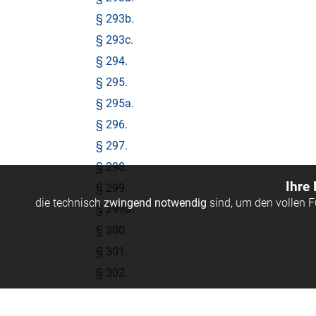
§ 293b.
§ 293c.
§ 294.
§ 295.
§ 295a.
§ 296.
§ 297.
§ 298.
Ihre
§ 299.
die technisch
zwingend notwendig
sind, um den vollen 
§ 299a.
§ 300.
§ 301.
§ 302.
§ 303. 2. Wiederaufnahme des
Verfahrens.