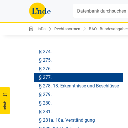
§ 269. 14. Ermittlungen
Suche
§ 270. 15. Kein Neuerungsverbot
§ 271. 16. Aussetzung der Entscheidung
§ 271a.
LinDa
Rechtsnormen
BAO - Bundesabgabe
§ 272. 17. Verfahren
§ 273.
§ 274.
§ 275.
§ 276.
§ 277.
§ 278. 18. Erkenntnisse und Beschlüsse
§ 279.
§ 280.
Inhalt
§ 281.
§ 281a. 18a. Verständigung