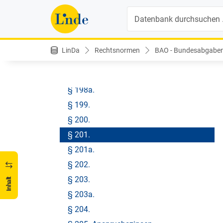
§ 195.
Suche
§ 196. 2. Zerlegung und Zuteilung.
§ 197.
LinDa
Rechtsnormen
BAO - Bundesabgabe
D. Festsetzung der Abgaben.
§ 198.
§ 198a.
§ 199.
§ 200.
§ 201.
§ 201a.
§ 202.
§ 203.
Inhalt
§ 203a.
§ 204.