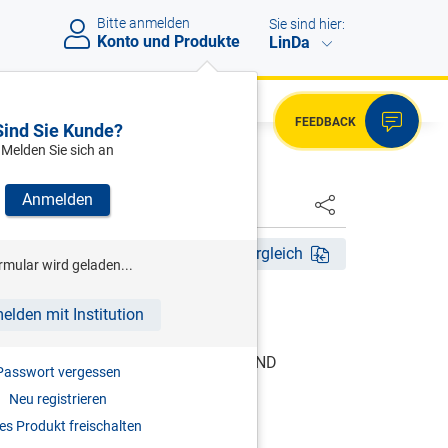
Bitte anmelden
Sie sind hier:
Konto und Produkte
LinDa
FEEDBACK
Sind Sie Kunde?
Melden Sie sich an
Anmelden
HSTER
tig ab 01.01.2014
Fassungsvergleich
rmular wird geladen...
elden mit Institution
1.01.2014
GEN FÜR DIE ABGABENERHEBUNG UND
Passwort vergessen
Neu registrieren
s Produkt freischalten