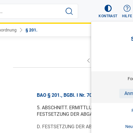
KONTRAST
HILFE
nordnung
§ 201.
VORHERIGER
NÄC
gül
Fo
Anm
BAO § 201., BGBl. I Nr. 70/2013, gültig ab 0
5. ABSCHNITT. ERMITTLUNG DER GRUNDLA
FESTSETZUNG DER ABGABEN.
D. FESTSETZUNG DER ABGABEN.
Neue