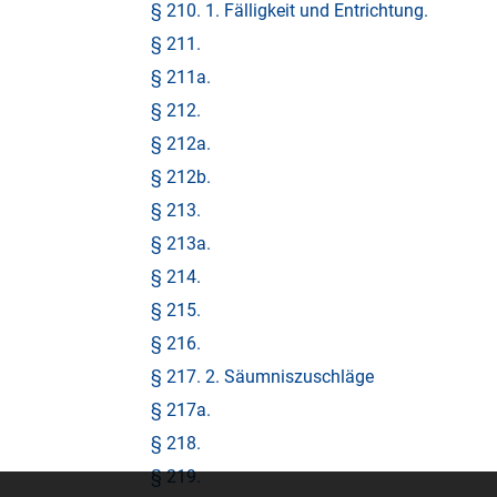
§ 210. 1. Fälligkeit und Entrichtung.
§ 211.
§ 211a.
§ 212.
§ 212a.
§ 212b.
§ 213.
§ 213a.
§ 214.
§ 215.
§ 216.
§ 217. 2. Säumniszuschläge
§ 217a.
§ 218.
§ 219.