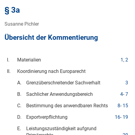
§ 3a
Susanne Pichler
Übersicht der Kommentierung
I.
Materialien
1
,
2
II.
Koordinierung nach Europarecht
A.
Grenzüberschreitender Sachverhalt
3
B.
Sachlicher Anwendungsbereich
4
-
7
C.
Bestimmung des anwendbaren Rechts
8
-
15
D.
Exportverpflichtung
16
-
19
E.
Leistungszuständigkeit aufgrund