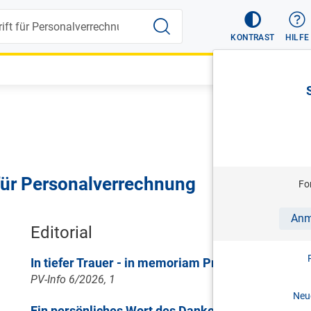
KONTRAST
HILFE
 für Personalverrechnung
Fo
Anm
Editorial
In tiefer Trauer - in memoriam Prof. Wilfried Ortn
PV-Info 6/2026, 1
Neue
Ein persönliches Wort des Dankes