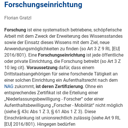
Forschungseinrichtung
Florian Gratzl
Forschung
ist eine systematisch betriebene, schöpferische
Arbeit mit dem Zweck der Erweiterung des Wissensstandes
sowie der Einsatz dieses Wissens mit dem Ziel, neue
Anwendungsmöglichkeiten zu finden (so Art 3 Z 9 RL [EU]
2016/801). Eine
Forschungseinrichtung
ist jede öffentliche
oder private Einrichtung, die Forschung betreibt (so Art 3 Z
10 leg cit).
Voraussetzung
dafür, dass einem
Drittstaatsangehörigen für seine forschende Tätigkeit an
einer solchen Einrichtung ein Aufenthaltsrecht nach dem
NAG
zukommt,
ist deren Zertifizierung
. Ohne ein
entsprechendes Zertifikat ist die Erteilung einer
„Niederlassungsbewilligung - Forscher“ oder einer
Aufenthaltsbewilligung „Forscher - Mobilität“ nicht möglich
(siehe § 43c Abs 1 Z 3, § 61 Abs 1 Z 3). Diese
Einschränkung ist unionsrechtlich zulässig (siehe Art 9 RL
[EU] 2016/801). Hingegen bedürfen