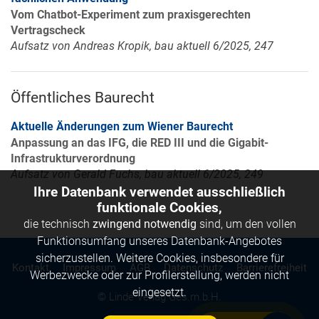
Vom Chatbot-Experiment zum praxisgerechten
Vertragscheck
Aufsatz von Andreas Kropik, bau aktuell 6/2025, 247
Öffentliches Baurecht
Aktuelle Änderungen zum Wiener Baurecht
Anpassung an das IFG, die RED III und die Gigabit-
Infrastrukturverordnung
Aufsatz von Gerald Fuchs, bau aktuell 6/2025, 249
Ihre Datenbank verwendet ausschließlich
funktionale Cookies,
die technisch
zwingend notwendig
sind, um den vollen
Funktionsumfang unseres Datenbank-Angebotes
sicherzustellen. Weitere Cookies, insbesondere für
Kontakt
Impressum
AGB
Datenschutz
Barrierefreiheit
Werbezwecke oder zur Profilerstellung, werden nicht
eingesetzt.
© Linde Verlag Ges.m.b.H.