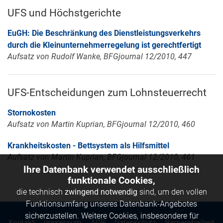
UFS und Höchstgerichte
EuGH: Die Beschränkung des Dienstleistungsverkehrs
durch die Kleinunternehmerregelung ist gerechtfertigt
Aufsatz von Rudolf Wanke, BFGjournal 12/2010, 447
UFS-Entscheidungen zum Lohnsteuerrecht
Stornokosten
Aufsatz von Martin Kuprian, BFGjournal 12/2010, 460
Krankheitskosten - Bettsystem als Hilfsmittel
Aufsatz von Martin Kuprian, BFGjournal 12/2010, 461
Ihre Datenbank verwendet ausschließlich
funktionale Cookies,
die technisch
zwingend notwendig
sind, um den vollen
Funktionsumfang unseres Datenbank-Angebotes
sicherzustellen. Weitere Cookies, insbesondere für
Kontakt
Impressum
AGB
Datenschutz
Barrierefreiheit