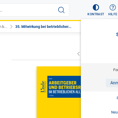
KONTRAST
HILFE
 b...
35. Mitwirkung bei betrieblicher...
VORHERIGER
NÄC
RAUCH
Fo
Arbeitgeb
Anm
2. Aufl. 
Print-ISBN:
Neue