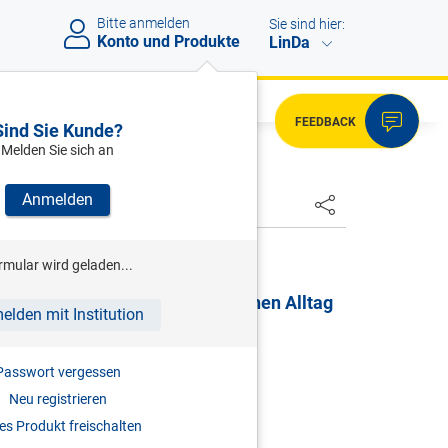
Bitte anmelden
Sie sind hier:
Konto und Produkte
LinDa
FEEDBACK
Sind Sie Kunde?
Melden Sie sich an
Anmelden
HSTER
rmular wird geladen...
er und Betriebsrat im betrieblichen Alltag
elden mit Institution
2026
Passwort vergessen
978-3-7073-5475-1
Neu registrieren
s Produkt freischalten