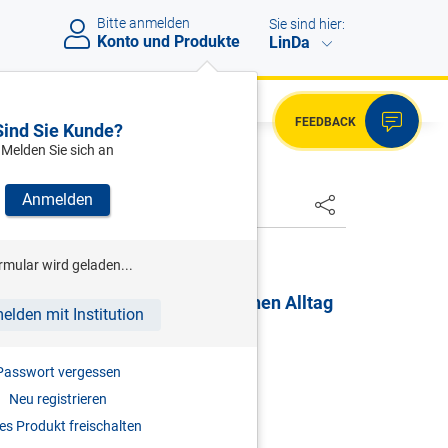
Bitte anmelden
Sie sind hier:
Konto und Produkte
LinDa
FEEDBACK
Sind Sie Kunde?
Melden Sie sich an
Anmelden
HSTER
rmular wird geladen...
er und Betriebsrat im betrieblichen Alltag
elden mit Institution
2026
Passwort vergessen
978-3-7073-5475-1
Neu registrieren
s Produkt freischalten