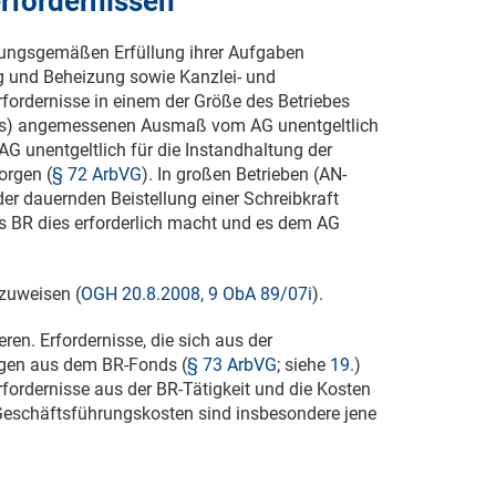
rfordernissen
ungsgemäßen Erfüllung ihrer Aufgaben
g und Beheizung sowie Kanzlei- und
fordernisse in einem der Größe des Betriebes
es) angemessenen Ausmaß vom AG unentgeltlich
AG unentgeltlich für die Instandhaltung der
orgen (
§ 72 ArbVG
). In großen Betrieben (AN-
der dauernden Beistellung einer Schreibkraft
es BR dies erforderlich macht und es dem AG
zuweisen (
OGH 20.8.2008, 9 ObA 89/07i
).
en. Erfordernisse, die sich aus der
egen aus dem BR-Fonds (
§ 73 ArbVG
; siehe
19.
)
fordernisse aus der BR-Tätigkeit und die Kosten
Geschäftsführungskosten sind insbesondere jene