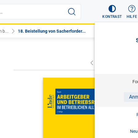
KONTRAST
HILFE
 b...
18. Beistellung von Sacherforder...
VORHERIGER
NÄC
RAUCH
Fo
Arbeitgeb
Anm
2. Aufl. 
Print-ISBN:
Neue