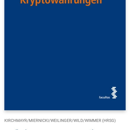
KIRCHMAYR/MIERNICKI/WEILINGER/WILD/WIMMER (HRSG)