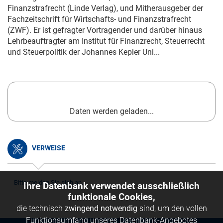
Finanzstrafrecht (Linde Verlag), und Mitherausgeber der
Fachzeitschrift für Wirtschafts- und Finanzstrafrecht
(
ZWF
). Er ist gefragter Vortragender und darüber hinaus
Lehrbeauftragter am Institut für Finanzrecht, Steuerrecht
und Steuerpolitik der Johannes Kepler Uni...
Daten werden geladen...
VERWEISE
Bitte melden Sie sich an.
Ihre Datenbank verwendet ausschließlich
funktionale Cookies,
die technisch
zwingend notwendig
sind, um den vollen
Funktionsumfang unseres Datenbank-Angebotes