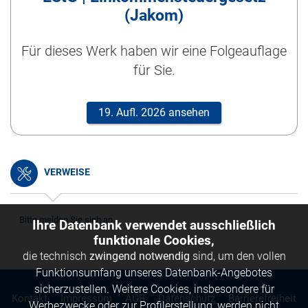
(Jakom)
Für dieses Werk haben wir eine Folgeauflage
für Sie.
19. Aufl. 2026 ansehen
VERWEISE
Bitte melden Sie sich an.
Ihre Datenbank verwendet ausschließlich
funktionale Cookies,
die technisch
zwingend notwendig
sind, um den vollen
Funktionsumfang unseres Datenbank-Angebotes
sicherzustellen. Weitere Cookies, insbesondere für
Kontakt
Impressum
AGB
Datenschutz
Barrierefreiheit
Werbezwecke oder zur Profilerstellung, werden nicht