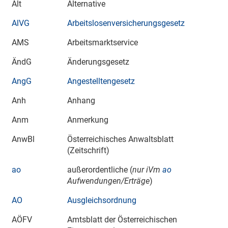
Alt
Alternative
AlVG
Arbeitslosenversicherungsgesetz
AMS
Arbeitsmarktservice
ÄndG
Änderungsgesetz
AngG
Angestelltengesetz
Anh
Anhang
Anm
Anmerkung
AnwBl
Österreichisches Anwaltsblatt
(Zeitschrift)
ao
außerordentliche (
nur iVm
ao
Aufwendungen/Erträge
)
AO
Ausgleichsordnung
AÖFV
Amtsblatt der Österreichischen