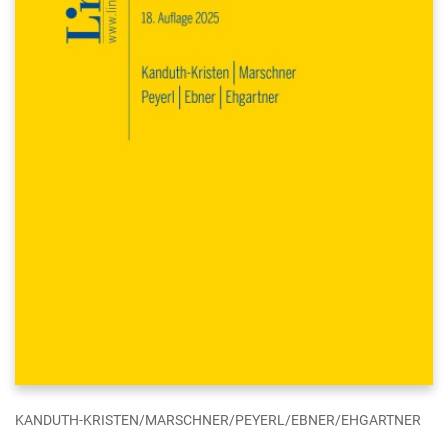
KANDUTH-KRISTEN/MARSCHNER/PEYERL/EBNER/EHGARTNER