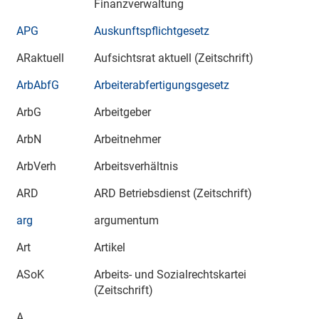
Finanzverwaltung
APG
Auskunftspflichtgesetz
ARaktuell
Aufsichtsrat aktuell
(Zeitschrift)
ArbAbfG
Arbeiterabfertigungsgesetz
ArbG
Arbeitgeber
ArbN
Arbeitnehmer
ArbVerh
Arbeitsverhältnis
ARD
ARD Betriebsdienst (Zeitschrift)
arg
argumentum
Art
Artikel
ASoK
Arbeits- und Sozialrechtskartei
(Zeitschrift)
A...