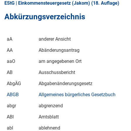
EStG | Einkommensteuergesetz (Jakom) (18. Auflage)
Abkürzungsverzeichnis
aA
anderer Ansicht
AA
Abänderungsantrag
aaO
am angegebenen Ort
AB
Ausschussbericht
AbgÄG
Abgabenänderungsgesetz
ABGB
Allgemeines bürgerliches Gesetzbuch
abgr
abgrenzend
ABl
Amtsblatt
abl
ablehnend