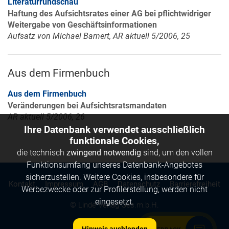
Literaturrundschau
Haftung des Aufsichtsrates einer AG bei pflichtwidriger
Weitergabe von Geschäftsinformationen
Aufsatz von Michael Barnert, AR aktuell 5/2006, 25
Aus dem Firmenbuch
Aus dem Firmenbuch
Veränderungen bei Aufsichtsratsmandaten
AR aktuell 5/2006, 26
Ihre Datenbank verwendet ausschließlich
funktionale Cookies,
die technisch
zwingend notwendig
sind, um den vollen
Funktionsumfang unseres Datenbank-Angebotes
sicherzustellen. Weitere Cookies, insbesondere für
Kontakt
Impressum
AGB
Datenschutz
Barrierefreiheit
Werbezwecke oder zur Profilerstellung, werden nicht
eingesetzt.
© Linde Verlag Ges.m.b.H.