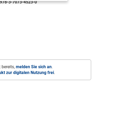
978-3-7073-4523-0
 bereits,
melden Sie sich an
.
ukt zur digitalen Nutzung frei
.