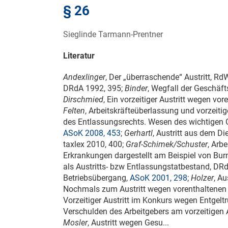
§ 26
Sieglinde Tarmann-Prentner
Literatur
Andexlinger
, Der „überraschende“ Austritt, R
DRdA 1992, 395;
Binder
, Wegfall der Geschäft
Dirschmied
, Ein vorzeitiger Austritt wegen vo
Felten
, Arbeitskräfteüberlassung und vorzeitig
des Entlassungsrechts. Wesen des wichtigen
ASoK 2008, 453
;
Gerhartl
, Austritt aus dem D
taxlex 2010, 400;
Graf-Schimek/Schuster
, Arb
Erkrankungen dargestellt am Beispiel von Bur
als Austritts- bzw Entlassungstatbestand, DR
Betriebsübergang,
ASoK 2001, 298
;
Holzer
, Au
Nochmals zum Austritt wegen vorenthaltenen 
Vorzeitiger Austritt im Konkurs wegen Entgelt
Verschulden des Arbeitgebers am vorzeitigen 
Mosler
, Austritt wegen Gesu...