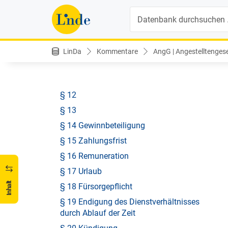
§ 6 Inhalt des Dienstvertrages
Suche
§ 7 Konkurrenzverbot
§ 8 Anspruch bei Dienstverhinderung
§ 9
LinDa
Kommentare
AngG | Angestelltengeset
§ 10 Provision
§ 11
§ 12
§ 13
§ 14 Gewinnbeteiligung
§ 15 Zahlungsfrist
§ 16 Remuneration
§ 17 Urlaub
Inhalt
§ 18 Fürsorgepflicht
§ 19 Endigung des Dienstverhältnisses
durch Ablauf der Zeit