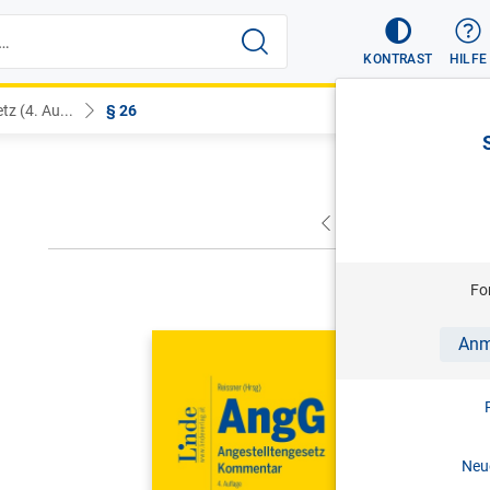
KONTRAST
HILFE
z (4. Au...
§ 26
VORHERIGER
NÄC
Fo
REISSNER (
Anm
AngG | An
Kommenta
4. Aufl. 
Neue