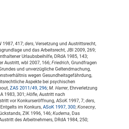
dW 1987, 417;
ders
, Versetzung und Austrittsrecht,
sgrundlage und das Arbeitsrecht, JBl 2009, 269;
renthaltener Urlaubsbeihilfe, DRdA 1985, 143;
er Austritt, wbl 2007, 166;
Friedrich
, Grundfragen
 Grundes und unverzügliche Geltendmachung,
ienstverhältnis wegen Gesundheitsgefährdung,
eitsrechtliche Aspekte bei psychischen
nout,
ZAS 2011/49, 296
;
M. Harrer
, Ehrverletzung
dA 1983, 301;
Höfle
, Austritt nach
stritt vor Konkurseröffnung,
ASoK 1997, 7
;
ders
,
Entgelts im Konkurs,
ASoK 1997, 300
;
Konecny
,
rückstands, ZIK 1996, 146;
Kuderna
, Das
Austritt des Arbeitnehmers, DRdA 1984, 250;