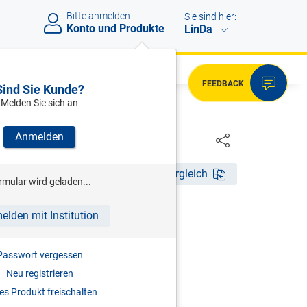
Bitte anmelden
Sie sind hier:
Konto und Produkte
LinDa
FEEDBACK
Sind Sie Kunde?
Melden Sie sich an
Anmelden
HSTER
Akt. Aufl. 2023
Fassungsvergleich
rmular wird geladen...
HRSG)
elden mit Institution
gestelltengesetz
Passwort vergessen
r
Neu registrieren
2023
s Produkt freischalten