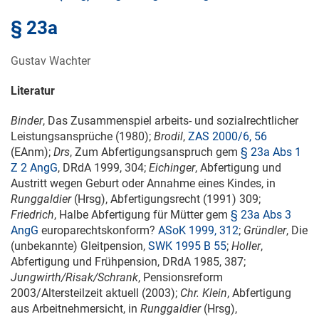
§ 23a
Gustav Wachter
Literatur
Binder
, Das Zusammenspiel arbeits- und sozialrechtlicher
Leistungsansprüche (1980);
Brodil
,
ZAS 2000/6, 56
(EAnm);
Drs
, Zum Abfertigungsanspruch gem
§ 23a Abs 1
Z 2 AngG
, DRdA 1999, 304;
Eichinger
, Abfertigung und
Austritt wegen Geburt oder Annahme eines Kindes, in
Runggaldier
(Hrsg), Abfertigungsrecht (1991) 309;
Friedrich
, Halbe Abfertigung für Mütter gem
§ 23a Abs 3
AngG
europarechtskonform?
ASoK 1999, 312
;
Gründler
, Die
(unbekannte) Gleitpension,
SWK 1995 B 55
;
Holler
,
Abfertigung und Frühpension, DRdA 1985, 387;
Jungwirth/Risak/Schrank
, Pensionsreform
2003/Altersteilzeit aktuell (2003);
Chr. Klein
, Abfertigung
aus Arbeitnehmersicht, in
Runggaldier
(Hrsg),