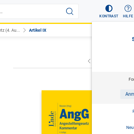
KONTRAST
HILFE
z (4. Au...
Artikel IX
VORHERIGER
NÄC
Fo
REISSNER (
Anm
AngG | An
Kommenta
4. Aufl. 
Neue