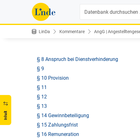
§ 2
Suche
§ 3
§ 4
§ 5
LinDa
Kommentare
AngG | Angestelltengeset
§ 6 Inhalt des Dienstvertrages
§ 7 Konkurrenzverbot
§ 8 Anspruch bei Dienstverhinderung
§ 9
§ 10 Provision
§ 11
§ 12
§ 13
Inhalt
§ 14 Gewinnbeteiligung
§ 15 Zahlungsfrist
§ 16 Remuneration