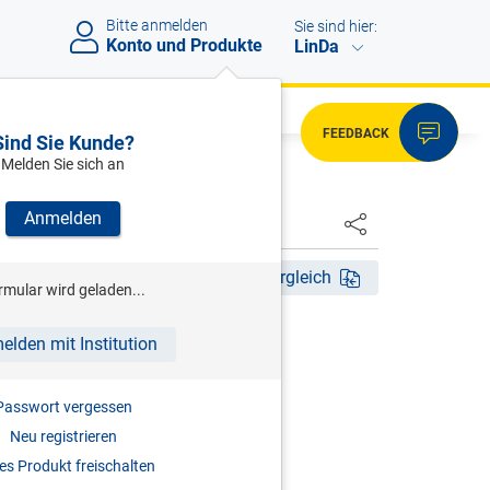
Bitte anmelden
Sie sind hier:
Konto und Produkte
LinDa
FEEDBACK
Sind Sie Kunde?
Melden Sie sich an
Anmelden
HSTER
Akt. Aufl. 2023
Fassungsvergleich
rmular wird geladen...
HRSG)
elden mit Institution
gestelltengesetz
Passwort vergessen
r
Neu registrieren
2023
s Produkt freischalten