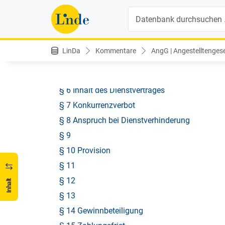
Suche
§ 1 Anwendungsgebiet des Gesetzes
§ 2
§ 3
LinDa
Kommentare
AngG | Angestelltengeset
§ 4
§ 5
§ 6 Inhalt des Dienstvertrages
§ 7 Konkurrenzverbot
§ 8 Anspruch bei Dienstverhinderung
§ 9
§ 10 Provision
§ 11
§ 12
Inhalt
§ 13
§ 14 Gewinnbeteiligung