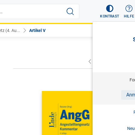
KONTRAST
HILFE
z (4. Au...
Artikel V
VORHERIGER
NÄC
Fo
REISSNER (
Anm
AngG | An
Kommenta
4. Aufl. 
Neue