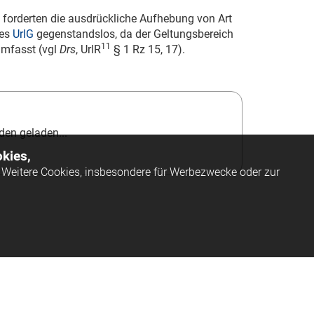
forderten die ausdrückliche Aufhebung von Art
des
UrlG
gegenstandslos, da der Geltungsbereich
11
umfasst (vgl
Drs
, UrlR
§ 1 Rz 15, 17).
en geladen...
kies,
Weitere Cookies, insbesondere für Werbezwecke oder zur
ssum
AGB
Datenschutz
Barrierefreiheit