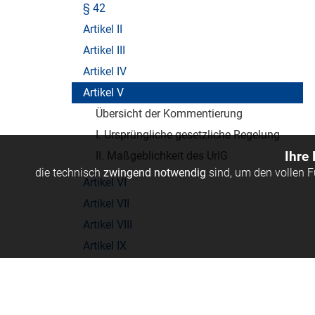
§ 42
Artikel II
Artikel III
Artikel IV
Artikel V
Übersicht der Kommentierung
I. Ursprüngliche gesetzliche Regelung
II. Maßgeblichkeit des UrlG
Ihre
die technisch
zwingend notwendig
sind, um den vollen 
Artikel VI
Artikel VII
Artikel VIII
Artikel IX
Artikel X
Artikel XI
© Linde Verlag Ges.m.b.H.