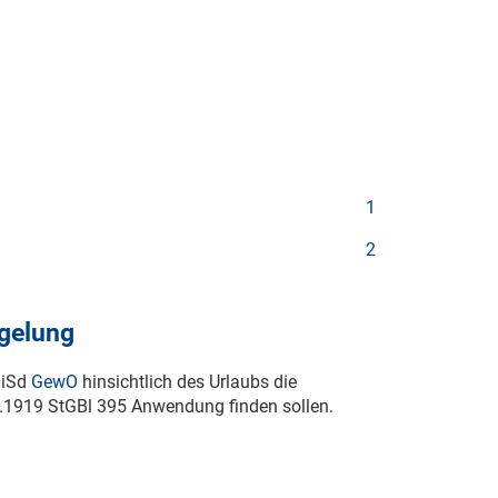
1
2
egelung
“ iSd
GewO
hinsichtlich des Urlaubs die
.1919
StGBl 395 Anwendung finden sollen.