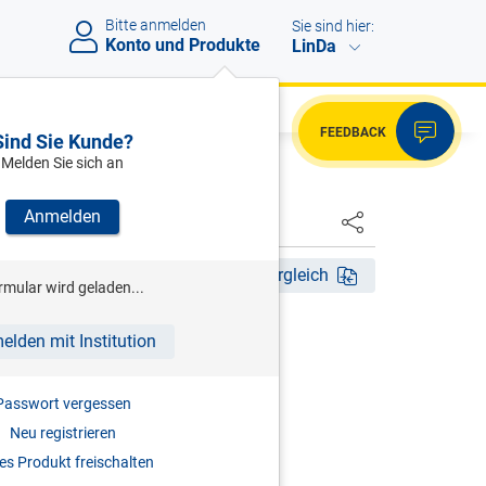
Bitte anmelden
Sie sind hier:
Konto und Produkte
LinDa
FEEDBACK
Sind Sie Kunde?
Melden Sie sich an
Anmelden
HSTER
Akt. Aufl. 2023
Fassungsvergleich
rmular wird geladen...
HRSG)
elden mit Institution
gestelltengesetz
Passwort vergessen
r
Neu registrieren
2023
s Produkt freischalten