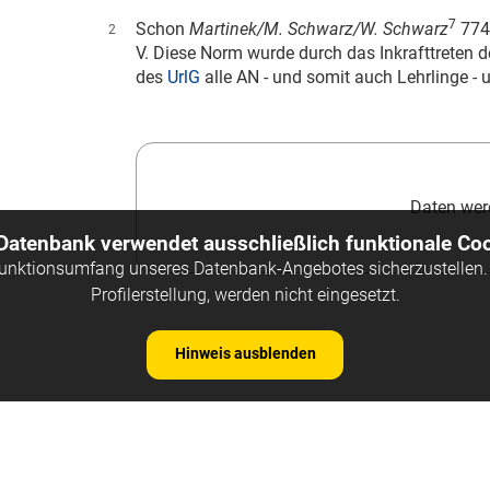
7
Schon
Martinek/M. Schwarz/W. Schwarz
774 
2
V. Diese Norm wurde durch das Inkrafttreten 
des
UrlG
alle AN - und somit auch Lehrlinge - 
Daten werd
 Datenbank verwendet ausschließlich funktionale Coo
Funktionsumfang unseres Datenbank-Angebotes sicherzustellen. 
Profilerstellung, werden nicht eingesetzt.
Hinweis ausblenden
Kontakt
Impre