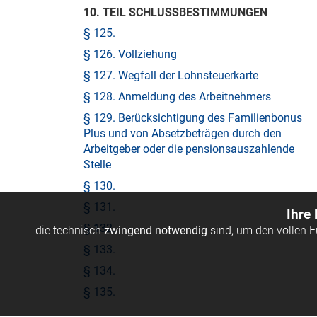
10. TEIL SCHLUSSBESTIMMUNGEN
§ 125.
§ 126. Vollziehung
§ 127. Wegfall der Lohnsteuerkarte
§ 128. Anmeldung des Arbeitnehmers
§ 129. Berücksichtigung des Familienbonus
Plus und von Absetzbeträgen durch den
Arbeitgeber oder die pensionsauszahlende
Stelle
§ 130.
§ 131.
Ihre
§ 132.
die technisch
zwingend notwendig
sind, um den vollen 
§ 133.
§ 134.
§ 135.