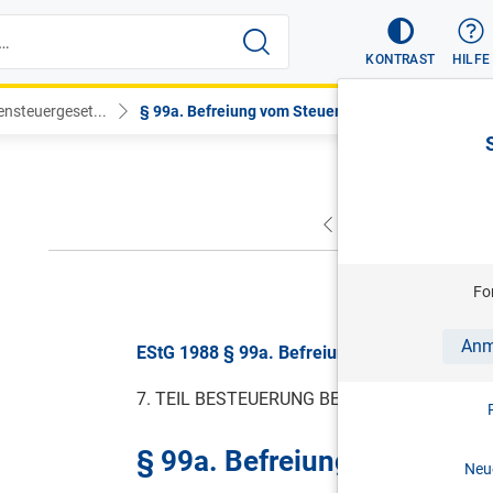
KONTRAST
HILFE
nsteuergeset...
§ 99a. Befreiung vom Steuerabzug
VORHERIGER
NÄC
gül
Fo
Anm
EStG 1988 § 99a. Befreiung vom Steuerabzug,
7. TEIL BESTEUERUNG BEI BESCHRÄNKTER
§ 99a. Befreiung vom Steu
Neue