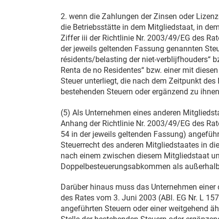
2. wenn die Zahlungen der Zinsen oder Lizenz
die Betriebsstätte in dem Mitgliedstaat, in dem 
Ziffer iii der Richtlinie Nr. 2003/49/EG des R
der jeweils geltenden Fassung genannten Steu
résidents/belasting der niet-verblijfhouders“
Renta de no Residentes“ bzw. einer mit diese
Steuer unterliegt, die nach dem Zeitpunkt des I
bestehenden Steuern oder ergänzend zu ihnen
(5) Als Unternehmen eines anderen Mitgliedsta
Anhang der Richtlinie Nr. 2003/49/EG des R
54 in der jeweils geltenden Fassung) angefü
Steuerrecht des anderen Mitgliedstaates in di
nach einem zwischen diesem Mitgliedstaat un
Doppelbesteuerungsabkommen als außerhalb d
Darüber hinaus muss das Unternehmen einer der
des Rates vom
3. Juni 2003
(ABl. EG Nr. L 157
angeführten Steuern oder einer weitgehend äh