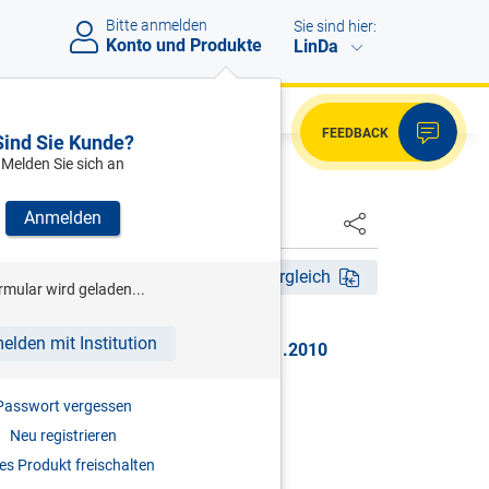
Bitte anmelden
Sie sind hier:
Konto und Produkte
LinDa
FEEDBACK
Sind Sie Kunde?
Melden Sie sich an
Anmelden
HSTER
tig ab 14.01.2010
Fassungsvergleich
rmular wird geladen...
elden mit Institution
 BGBl. I Nr. 9/2010, gültig ab 14.01.2010
 STEUERPFLICHT
Passwort vergessen
Neu registrieren
erabzug
s Produkt freischalten