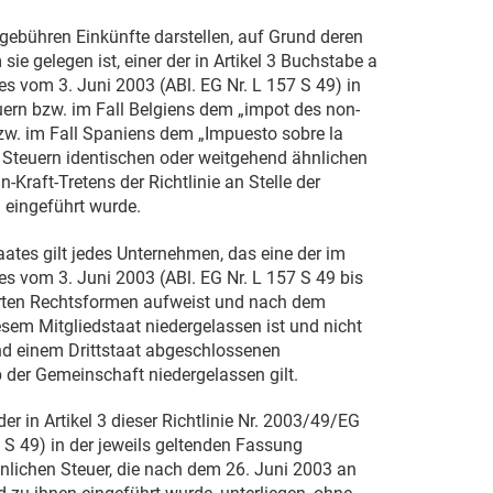
gebühren Einkünfte darstellen, auf Grund deren
sie gelegen ist, einer der in Artikel 3 Buchstabe a
ates vom
3. Juni 2003
(ABl. EG Nr. L 157 S 49) in
ern bzw. im Fall Belgiens dem „impot des non-
 bzw. im Fall Spaniens dem „Impuesto sobre la
n Steuern identischen oder weitgehend ähnlichen
n-Kraft-Tretens der Richtlinie an Stelle der
 eingeführt wurde.
ates gilt jedes Unternehmen, das eine der im
ates vom
3. Juni 2003
(ABl. EG Nr. L 157 S 49 bis
hrten Rechtsformen aufweist und nach dem
esem Mitgliedstaat niedergelassen ist und nicht
d einem Drittstaat abgeschlossenen
er Gemeinschaft niedergelassen gilt.
 in Artikel 3 dieser Richtlinie Nr. 2003/49/EG
 S 49) in der jeweils geltenden Fassung
nlichen Steuer, die nach dem
26. Juni 2003
an