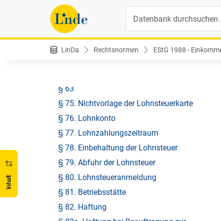
§ 71. Arbeitslohn von mehreren
Suche
Arbeitgebern
§ 72. Jahresausgleich
LinDa
Rechtsnormen
EStG 1988 - Einkomme
§ 73. Durchführung des Jahresausgleichs
§ 74. Vorlage und Aufbewahrung der
Lohnsteuerkarte und der Mitteilung gemäß
§ 63
§ 75. Nichtvorlage der Lohnsteuerkarte
§ 76. Lohnkonto
§ 77. Lohnzahlungszeitraum
§ 78. Einbehaltung der Lohnsteuer
§ 79. Abfuhr der Lohnsteuer
§ 80. Lohnsteueranmeldung
Inhalt
§ 81. Betriebsstätte
§ 82. Haftung