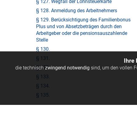
§ 127. Wegfall der Lohnsteuerkarte
§ 128. Anmeldung des Arbeitnehmers
§ 129. Berücksichtigung des Familienbonus
Plus und von Absetzbeträgen durch den
Arbeitgeber oder die pensionsauszahlende
Stelle
§ 130.
§ 131.
Ihre
§ 132.
die technisch
zwingend notwendig
sind, um den vollen 
§ 133.
§ 134.
§ 135.
Anlagen
Anlagenübersicht
Anlage 1 (zu § 4 Abs. 4 Z 2 lit. b)
© Linde Verlag Ges.m.b.H.
Anlage 2 (zu § 94 Z 2 EStG)