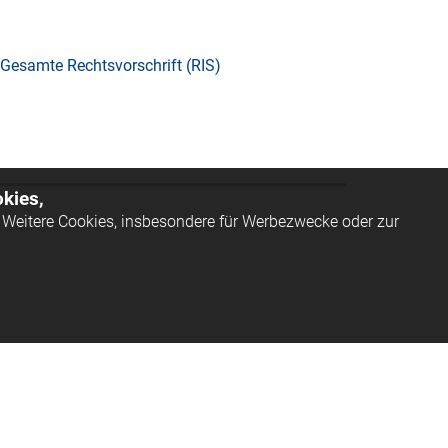
Gesamte Rechtsvorschrift (RIS)
kies,
Weitere Cookies, insbesondere für Werbezwecke oder zur
ssum
AGB
Datenschutz
Barrierefreiheit