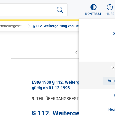
KONTRAST
HILFE
nsteuergeset...
§ 112. Weitergeltung von Bestimm...
VORHERIGER
NÄC
gül
Fo
Anm
EStG 1988 § 112. Weitergeltung von Bestimm
gültig ab 01.12.1993
9. TEIL ÜBERGANGSBESTIMMUNGEN
Neue
§ 112. Weitergeltung von 