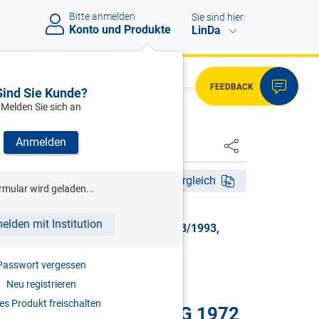
Bitte anmelden
Sie sind hier:
Konto und Produkte
LinDa
FEEDBACK
Sind Sie Kunde?
Melden Sie sich an
Anmelden
HSTER
tig ab 01.12.1993
Fassungsvergleich
rmular wird geladen...
elden mit Institution
ungen des EStG 1972, BGBl. Nr. 818/1993,
Passwort vergessen
Neu registrieren
s Produkt freischalten
Bestimmungen des EStG 1972