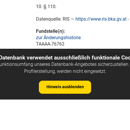
10. § 110.
Datenquelle: RIS —
https://www.ris.bka.gv.at
-
Fundstelle(n):
zur Änderungshistorie
TAAAA-76762
 Datenbank verwendet ausschließlich funktionale Coo
Funktionsumfang unseres Datenbank-Angebotes sicherzustellen. 
Profilerstellung, werden nicht eingesetzt.
Hinweis ausblenden
Kontakt
Impre