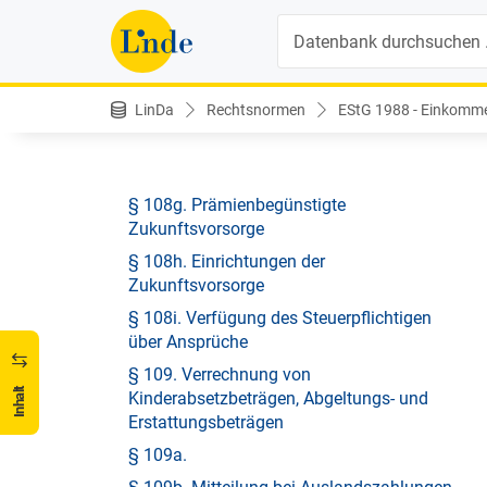
§ 108d. Befristete Sonderprämien für die
Suche
katastrophenbedingte Ersatzbeschaffung
von Gebäuden und sonstigen
Wirtschaftsgütern
LinDa
Rechtsnormen
EStG 1988 - Einkomme
§ 108e. Befristete
Investitionszuwachsprämie
§ 108f. Lehrlingsausbildungsprämie
§ 108g. Prämienbegünstigte
Zukunftsvorsorge
§ 108h. Einrichtungen der
Zukunftsvorsorge
§ 108i. Verfügung des Steuerpflichtigen
über Ansprüche
§ 109. Verrechnung von
Inhalt
Kinderabsetzbeträgen, Abgeltungs- und
Erstattungsbeträgen
§ 109a.