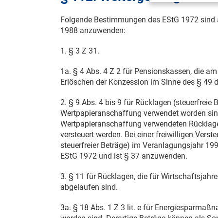
Folgende Bestimmungen des
EStG 1972
sind 
1988
anzuwenden:
1. § 3 Z 31.
1a. § 4 Abs. 4 Z 2 für Pensionskassen, die a
Erlöschen der Konzession im Sinne des
§ 49 
2. § 9 Abs. 4 bis 9 für Rücklagen (steuerfreie 
Wertpapieranschaffung verwendet worden sin
Wertpapieranschaffung verwendeten Rücklagenb
versteuert werden. Bei einer freiwilligen Vers
steuerfreier Beträge) im Veranlagungsjahr 199
EStG 1972
und ist § 37 anzuwenden.
3. § 11 für Rücklagen, die für Wirtschaftsjahr
abgelaufen sind.
3a. § 18 Abs. 1 Z 3 lit. e für Energiesparma