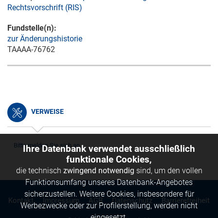
Rechtsvorschrift (RIS)
Fundstelle(n):
zur Änderungshistorie
TAAAA-76762
VERWEISE
Bitte melden Sie sich an.
Ihre Datenbank verwendet ausschließlich
funktionale Cookies,
die technisch
zwingend notwendig
sind, um den vollen
Funktionsumfang unseres Datenbank-Angebotes
sicherzustellen. Weitere Cookies, insbesondere für
Kontakt
Impressum
AGB
Datenschutz
Barrierefreiheit
Werbezwecke oder zur Profilerstellung, werden nicht
eingesetzt.