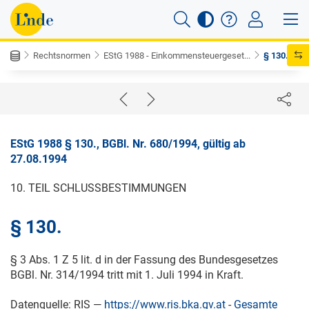
Rechtsnormen
EStG 1988 - Einkommensteuergeset...
§ 130.
EStG 1988 § 130., BGBl. Nr. 680/1994, gültig ab
27.08.1994
10. TEIL SCHLUSSBESTIMMUNGEN
§ 130.
§ 3 Abs. 1 Z 5 lit. d in der Fassung des Bundesgesetzes
BGBl. Nr. 314/1994 tritt mit
1. Juli 1994
in Kraft.
Datenquelle: RIS —
https://www.ris.bka.gv.at
-
Gesamte