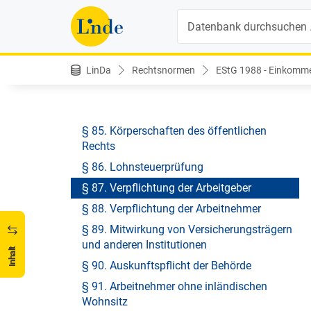
§ 82. Haftung
Suche
§ 82a. Haftung bei Beauftragung zur
Erbringung von Bauleistungen
§ 83. Steuerschuldner
LinDa
Rechtsnormen
EStG 1988 - Einkomme
§ 84. Lohnzettel
§ 84a. Lohnbescheinigung
§ 85. Körperschaften des öffentlichen
Rechts
§ 86. Lohnsteuerprüfung
§ 87. Verpflichtung der Arbeitgeber
§ 88. Verpflichtung der Arbeitnehmer
§ 89. Mitwirkung von Versicherungsträgern
und anderen Institutionen
Inhalt
§ 90. Auskunftspflicht der Behörde
§ 91. Arbeitnehmer ohne inländischen
Wohnsitz