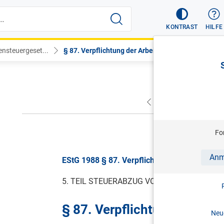
KONTRAST
HILFE
nsteuergeset...
§ 87. Verpflichtung der Arbeitgeber
VORHERIGER
NÄC
gül
Fo
Anm
EStG 1988 § 87. Verpflichtung der Arbeitgebe
5. TEIL STEUERABZUG VOM ARBEITSLOHN 
§ 87. Verpflichtung der Arb
Neue