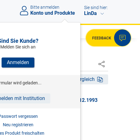
Bitte anmelden
Sie sind hier:
Konto und Produkte
LinDa
FEEDBACK
Sind Sie Kunde?
Melden Sie sich an
Anmelden
HSTER
tig ab 01.12.1993
Fassungsvergleich
rmular wird geladen...
elden mit Institution
r, BGBl. Nr. 818/1993, gültig ab 01.12.1993
(LOHNSTEUER)
Passwort vergessen
Neu registrieren
eitgeber
s Produkt freischalten