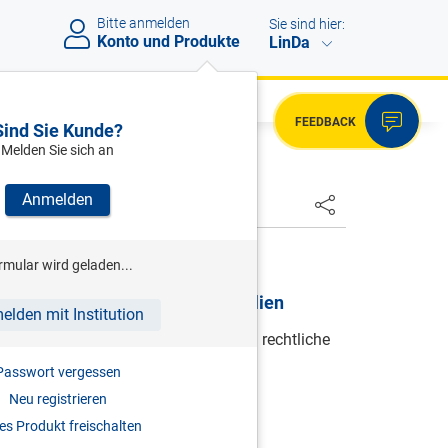
Bitte anmelden
Sie sind hier:
Konto und Produkte
LinDa
FEEDBACK
Sind Sie Kunde?
Melden Sie sich an
Anmelden
RLICH/ZORMAN (HRSG)
rmular wird geladen...
ng und Vermietung von Immobilien
elden mit Institution
ern, immobilienertragsteuerliche und rechtliche
Passwort vergessen
2026
Neu registrieren
s Produkt freischalten
978-3-7073-5403-4