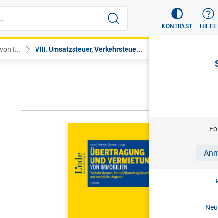
KONTRAST
HILFE
on I...
VIII. Umsatzsteuer, Verkehrsteue...
VORHERIGER
KOVAR/WAH
Fo
Übertragu
Anm
Verkehrsteu
Aspekte
5. Aufl. 
Print-ISBN:
Neue