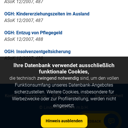
ASoK 12/2007, 487
OGH: Kindererziehungszeiten im Ausland
ASoK 12/2007, 487
OGH: Entzug von Pflegegeld
ASoK 12/2007, 488
OGH: Insolvenzentgeltsicherung
ASoK 12/2007, 488
Ihre Datenbank verwendet ausschließlich
funktionale Cookies,
die technisch
zwingend notwendig
sind, um den vollen
Funktionsumfang unseres Datenbank-Angebotes
sicherzustellen. Weitere Cookies, insbesondere für
Kontakt
Impressum
AGB
Datenschutz
Barrierefreiheit
Werbezwecke oder zur Profilerstellung, werden nicht
eingesetzt.
© Linde Verlag Ges.m.b.H.
Hinweis ausblenden
FEEDBACK