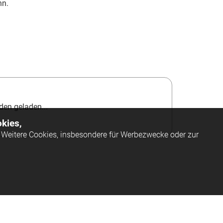
nn.
en geladen...
kies,
Weitere Cookies, insbesondere für Werbezwecke oder zur