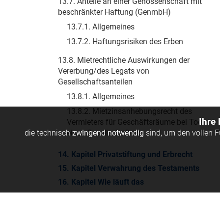
13.7. Anteile an einer Genossenschaft mit
beschränkter Haftung (GenmbH)
13.7.1. Allgemeines
13.7.2. Haftungsrisiken des Erben
13.8. Mietrechtliche Auswirkungen der
Vererbung/des Legats von
Gesellschaftsanteilen
13.8.1. Allgemeines
13.8.2. Mietzinsanhebungsrecht des
Ihre
Vermieters für Geschäftsräume bei Tod
die technisch
eines Gesellschafters
zwingend notwendig
sind, um den vollen 
14. Kapitel Privatstiftung und Erbrecht
15. Kapitel Verwahrung des Testaments
16. Kapitel Wie läuft das
Verlassenschaftsverfahren ab?
17. Kapitel Zutritt zum Banksafe,
Abhebung von Bankkonten und