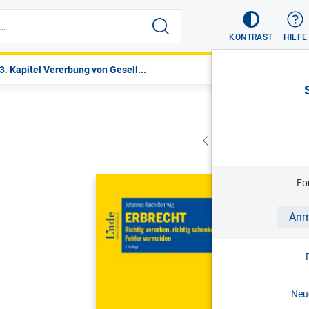
KONTRAST
HILFE
3. Kapitel Vererbung von Gesell...
VORHERIGER
NÄC
REICH-ROH
Fo
Erbrecht
Anm
Richtig ver
3. Aufl. 
Print-ISBN:
Neue