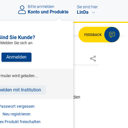
Bitte anmelden
Sie sind hier:
Konto und Produkte
LinDa
FEEDBACK
Sind Sie Kunde?
Melden Sie sich an
Anmelden
HSTER
RWIG
rmular wird geladen...
elden mit Institution
erben, richtig schenken, Fehler vermeiden
2026
Passwort vergessen
Neu registrieren
978-3-7073-5406-5
s Produkt freischalten