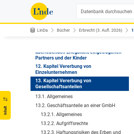
Schenkungen
Suche
9. Kapitel Erbunwürdigkeit von Ehegatten,
Kindern und Dritten
10. Kapitel Internationales Privatrecht -
LinDa
Bücher
Erbrecht (3. Aufl. 2026)
1
oder: Flucht vor dem österreichischen Erb-
und Pflichtteilsrecht
11. Kapitel Unterhaltsansprüche des
überlebenden Ehegatten/eingetragenen
Partners und der Kinder
12. Kapitel Vererbung von
Einzelunternehmen
13. Kapitel Vererbung von
Gesellschaftsanteilen
13.1. Allgemeines
13.2. Geschäftsanteile an einer GmbH
Inhalt
13.2.1. Allgemeines
13.2.2. Aufgriffsrechte
13.2.3. Haftungsrisiken des Erben und