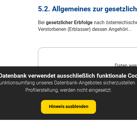
5.2. Allgemeines zur gesetzlic
Bei
gesetzlicher Erbfolge
nach österreichisc
Verstorbenen (Erblasser) dessen Angehöri...
Daten werd
 Datenbank verwendet ausschließlich funktionale Coo
Funktionsumfang unseres Datenbank-Angebotes sicherzustellen. 
Profilerstellung, werden nicht eingesetzt.
Hinweis ausblenden