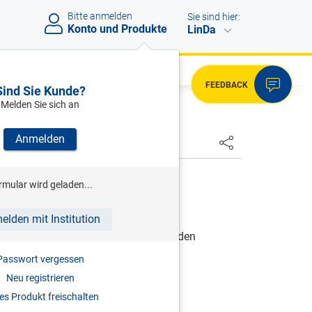
Bitte anmelden
Sie sind hier:
Konto und Produkte
LinDa
FEEDBACK
Sind Sie Kunde?
Melden Sie sich an
Anmelden
HSTER
RWIG
rmular wird geladen...
elden mit Institution
erben, richtig schenken, Fehler vermeiden
2026
Passwort vergessen
Neu registrieren
978-3-7073-5406-5
s Produkt freischalten