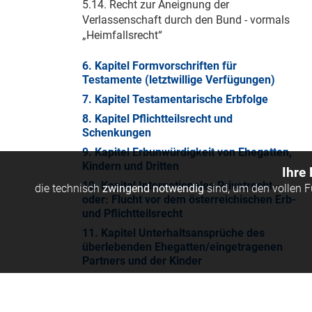
5.14. Recht zur Aneignung der
Verlassenschaft durch den Bund - vormals
„Heimfallsrecht“
6. Kapitel Formvorschriften für
Testamente (letztwillige Verfügungen)
7. Kapitel Testamentarische Erbfolge
8. Kapitel Pflichtteilsrecht und
Schenkungen
9. Kapitel Erbunwürdigkeit von Ehegatten,
Kindern und Dritten
Ihre
10. Kapitel Internationales Privatrecht -
die technisch
zwingend notwendig
sind, um den vollen 
oder: Flucht vor dem österreichischen Erb-
und Pflichtteilsrecht
11. Kapitel Unterhaltsansprüche des
überlebenden Ehegatten/eingetragenen
Partners und der Kinder
12. Kapitel Vererbung von
Einzelunternehmen