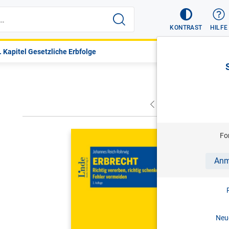
KONTRAST
HILFE
. Kapitel Gesetzliche Erbfolge
VORHERIGER
NÄC
REICH-ROH
Fo
Erbrecht
Anm
Richtig ver
3. Aufl. 
Print-ISBN:
Neue