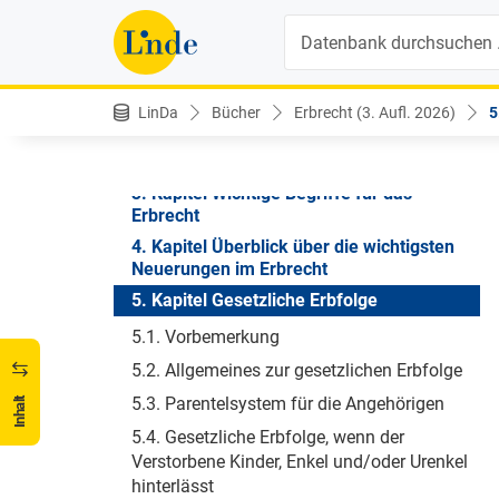
Abkürzungsverzeichnis
Suche
Literaturverzeichnis
1. Kapitel Richtig vererben, richtig
schenken
LinDa
Bücher
Erbrecht (3. Aufl. 2026)
5
2. Kapitel Fehler vermeiden - Von
Unklarheiten, Fehlern und
Überraschungen bei Testamenten
3. Kapitel Wichtige Begriffe für das
Erbrecht
4. Kapitel Überblick über die wichtigsten
Neuerungen im Erbrecht
5. Kapitel Gesetzliche Erbfolge
5.1. Vorbemerkung
5.2. Allgemeines zur gesetzlichen Erbfolge
5.3. Parentelsystem für die Angehörigen
Inhalt
5.4. Gesetzliche Erbfolge, wenn der
Verstorbene Kinder, Enkel und/oder Urenkel
hinterlässt