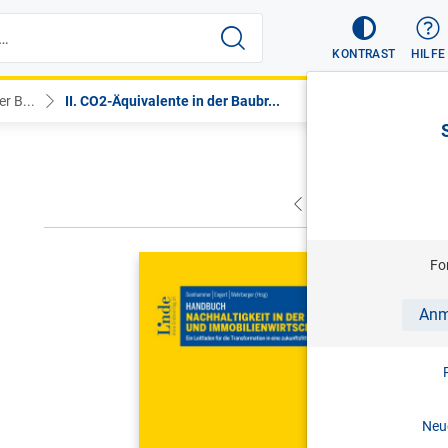
KONTRAST
HILFE
r B...
II. CO2-Äquivalente in der Baubr...
VORHERIGER
NÄC
DEINHAMME
Fo
Handbuch 
Anm
Immobilie
Ein Leitfad
Branche
1. Aufl. 
Neue