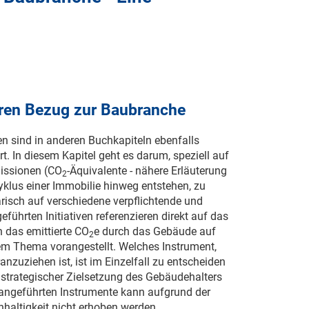
eren Bezug zur Baubranche
n sind in anderen Buchkapiteln ebenfalls
tert. In diesem Kapitel geht es darum, speziell auf
issionen (CO
-Äquivalente - nähere Erläuterung
2
yklus einer Immobilie hinweg entstehen, zu
risch auf verschiedene verpflichtende und
eführten Initiativen referenzieren direkt auf das
n das emittierte CO
e durch das Gebäude auf
2
dem Thema vorangestellt. Welches Instrument,
nzuziehen ist, ist im Einzelfall zu entscheiden
 strategischer Zielsetzung des Gebäudehalters
angeführten Instrumente kann aufgrund der
haltigkeit nicht erhoben werden.