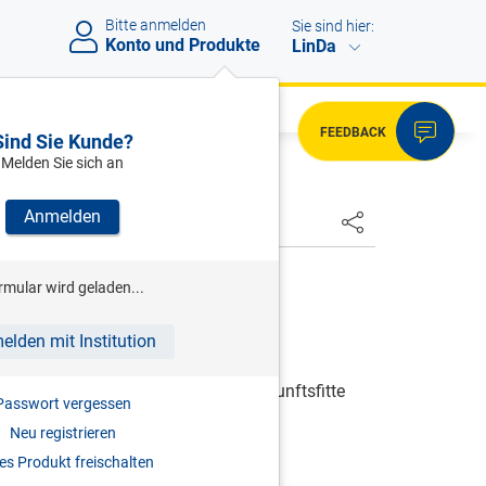
Bitte anmelden
Sie sind hier:
Konto und Produkte
LinDa
FEEDBACK
Sind Sie Kunde?
Melden Sie sich an
Anmelden
HSTER
R/ENGERT/WEHRBERGER (HRSG)
rmular wird geladen...
Nachhaltigkeit in der Bau- und
elden mit Institution
nwirtschaft
en für die Transformation in eine zukunftsfitte
Passwort vergessen
Neu registrieren
2024
s Produkt freischalten