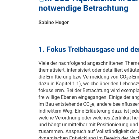
notwendige Betrachtung
Sabine Huger
1. Fokus Treibhausgase und d
Viele der nachfolgend angeschnittenen Theme
thematisiert, intensiviert oder detailliert erläu
die Emittierung bzw Vermeidung von CO
e-Em
2
dazu in Kapitel 1.1), welche über den Lebensz
fokussieren. Bei der Betrachtung wird exempla
freiwillige Ebenen eingegangen. Einige der ang
im Bau entstehende CO
e, andere beeinflusse
2
indirektem Weg. Eine Erläuterung dazu ist je
welche Verordnung oder welches Zertifikat hera
und hängt unmittelbar mit Positionierung und
zusammen. Anspruch auf Vollständigkeit der 
dynamischen Entwicklung im Bereich der Nach