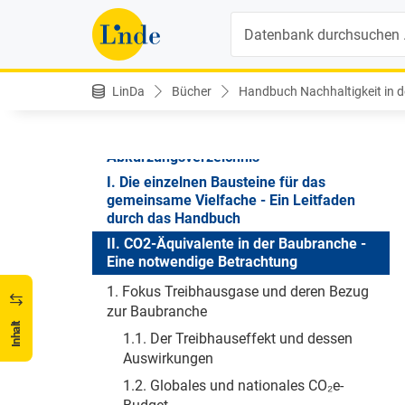
Suche
Handbuch Nachhaltigkeit in der Bau- und Immobilienwirtschaft
Inhaltsverzeichnis
LinDa
Bücher
Handbuch Nachhaltigkeit in de
Vorwort - Ein gemeinsames Vielfaches
Verzeichnis der Autorinnen und Autoren
Abkürzungsverzeichnis
I. Die einzelnen Bausteine für das
gemeinsame Vielfache - Ein Leitfaden
durch das Handbuch
II. CO2-Äquivalente in der Baubranche -
Eine notwendige Betrachtung
1. Fokus Treibhausgase und deren Bezug
zur Baubranche
Inhalt
1.1. Der Treibhauseffekt und dessen
Auswirkungen
1.2. Globales und nationales CO₂e-