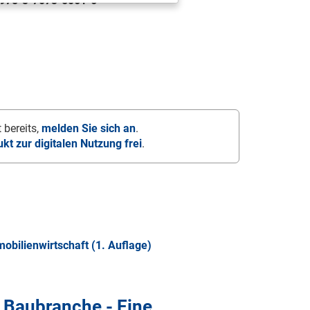
978-3-7073-5061-6
 bereits,
melden Sie sich an
.
ukt zur digitalen Nutzung frei
.
obilienwirtschaft (1. Auflage)
r Baubranche - Eine