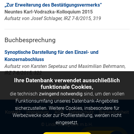
„Zur Erweiterung des Bestätigungsvermerks”
Neuntes Karl-Vodrazka-Kolloquium 2015
Aufsatz von Josef Schlager, IRZ 7-8/2015, 319
Buchbesprechung
Synoptische Darstellung für den Einzel- und
Konzernabschluss
Aufsatz von Karsten Sepetauz und Maximilian Behrmann,
IRZ 7-8/2015, 322
Ihre Datenbank verwendet ausschließlich
funktionale Cookies,
die technisch
zwingend notwendig
sind, um den vollen
Funktionsumfang unseres Datenbank-Angebotes
sicherzustellen. Weitere Cookies, insbesondere für
Kontakt
Impressum
AGB
Datenschutz
Barrierefreiheit
Werbezwecke oder zur Profilerstellung, werden nicht
eingesetzt.
© Linde Verlag Ges.m.b.H.