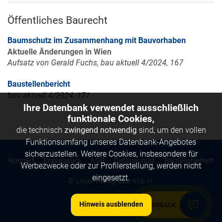
Öffentliches Baurecht
Baumschutz im Zusammenhang mit Bauvorhaben
Aktuelle Änderungen in Wien
Aufsatz von Gerald Fuchs, bau aktuell 4/2024, 167
Baustellenbericht
bau aktuell 4/2024, 171
Ihre Datenbank verwendet ausschließlich
funktionale Cookies,
die technisch
zwingend notwendig
sind, um den vollen
Funktionsumfang unseres Datenbank-Angebotes
sicherzustellen. Weitere Cookies, insbesondere für
Kontakt
Impressum
AGB
Datenschutz
Barrierefreiheit
Werbezwecke oder zur Profilerstellung, werden nicht
eingesetzt.
© Linde Verlag Ges.m.b.H.
Hinweis ausblenden
FEEDBACK