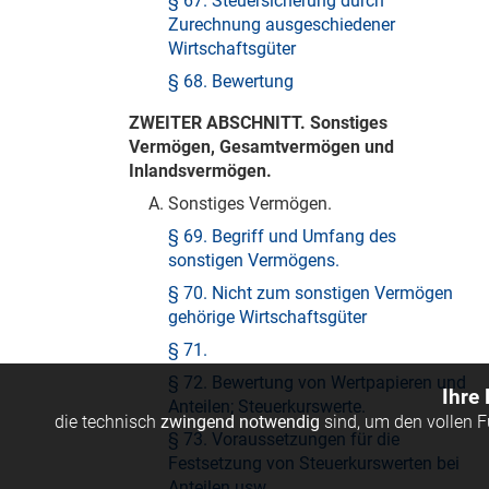
§ 67. Steuersicherung durch
Zurechnung ausgeschiedener
Wirtschaftsgüter
§ 68. Bewertung
ZWEITER ABSCHNITT. Sonstiges
Vermögen, Gesamtvermögen und
Inlandsvermögen.
A. Sonstiges Vermögen.
§ 69. Begriff und Umfang des
sonstigen Vermögens.
§ 70. Nicht zum sonstigen Vermögen
gehörige Wirtschaftsgüter
§ 71.
§ 72. Bewertung von Wertpapieren und
Ihre
Anteilen; Steuerkurswerte.
die technisch
zwingend notwendig
sind, um den vollen 
§ 73. Voraussetzungen für die
Festsetzung von Steuerkurswerten bei
Anteilen usw.