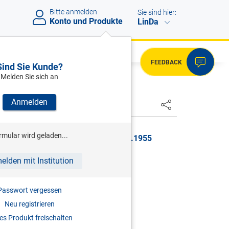
Bitte anmelden
Sie sind hier:
Konto und Produkte
LinDa
FEEDBACK
Sind Sie Kunde?
Melden Sie sich an
Anmelden
HSTER
rmular wird geladen...
GBl. Nr. 148/1955, gültig ab 30.07.1955
ORSCHRIFTEN.
elden mit Institution
Passwort vergessen
Neu registrieren
s Produkt freischalten