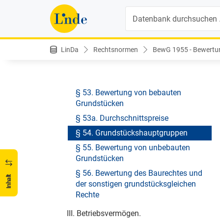
Vermögens
Suche
II. Grundvermögen.
§ 51. Begriff des Grundvermögens
LinDa
Rechtsnormen
BewG 1955 - Bewertu
§ 52. Abgrenzung des
Grundvermögens von anderen
Vermögensarten
§ 53. Bewertung von bebauten
Grundstücken
§ 53a. Durchschnittspreise
§ 54. Grundstückshauptgruppen
§ 55. Bewertung von unbebauten
Grundstücken
§ 56. Bewertung des Baurechtes und
Inhalt
der sonstigen grundstücksgleichen
Rechte
III. Betriebsvermögen.