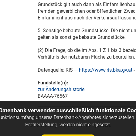
Grundstück gilt auch dann als Einfamilienhaus
fremden gewerblichen oder öffentlichen Zweck
Einfamilienhaus nach der Verkehrsauffassung 
5. Sonstige bebaute Grundstücke. Die nicht u
gelten als sonstige bebaute Grundstücke.
(2) Die Frage, ob die im Abs. 1 Z 1 bis 3 beze
Verhältnis der nutzbaren Fläche zu beurteilen.
Datenquelle: RIS —
https://www.ris.bka.gv.at
-
Fundstelle(n):
zur Änderungshistorie
BAAAA-76567
 Datenbank verwendet ausschließlich funktionale Coo
Funktionsumfang unseres Datenbank-Angebotes sicherzustellen. 
Profilerstellung, werden nicht eingesetzt.