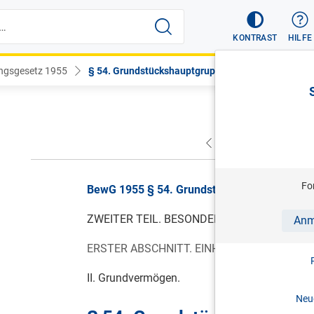
KONTRAST
HILFE
ngsgesetz 1955
§ 54. Grundstückshauptgruppen
VORHERIGER
NÄC
Fo
BewG 1955 § 54. Grundstückshauptgruppen, B
ZWEITER TEIL. BESONDERE BEWERTUNGSV
Anm
ERSTER ABSCHNITT. EINHEITSBEWERTUNG.
II. Grundvermögen.
Neue