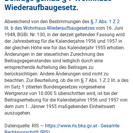
Wiederaufbaugesetz.
Abweichend von den Bestimmungen des
§ 7 Abs. 1 Z 2
lit. b des Wohnhaus-Wiederaufbaugesetzes
vom
16. Juni
1948
, BGBl. Nr. 130, in der derzeit geltenden Fassung wird
der Jahresbetrag für die Kalenderjahre 1956 und 1957 in
der gleichen Höhe wie für das Kalenderjahr 1955 erhoben.
Änderungen in der steuerlichen Zurechnung des
Beitragsgegenstandes sind lediglich durch eine
entsprechende Aufteilung des Beitrages zu
berücksichtigen. Andere Änderungen sind nicht zu
beachten. Zur Beurteilung, ob die im § 7 Abs. 1 Z 2 lit. a des
im Satz 1 zitierten Bundesgesetzes vorgesehene
Wertgrenze von 10.000 S überschritten wird, ist bei der
Beitragserhebung für die Kalenderjahre 1956 und 1957 von
dem zum
1. Jänner 1955
maßgebenden Einheitswert
auszugehen.
Datenquelle: RIS —
https://www.ris.bka.gv.at
-
Gesamte
Rechtsvorschrift (RIS)