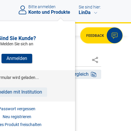
Bitte anmelden
Sie sind hier:
Konto und Produkte
LinDa
FEEDBACK
Sind Sie Kunde?
Melden Sie sich an
Anmelden
HSTER
tig ab 23.07.2024
Fassungsvergleich
rmular wird geladen...
elden mit Institution
g ab 23.07.2024
ORSCHRIFTEN.
Passwort vergessen
Neu registrieren
s Produkt freischalten