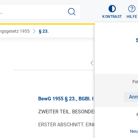
KONTRAST
HILFE
ngsgesetz 1955
§ 23.
VORHERIGER
NÄC
gül
Fo
Anm
BewG 1955 § 23., BGBl. I Nr. 135/2024, gülti
ZWEITER TEIL. BESONDERE BEWERTUNGSV
ERSTER ABSCHNITT. EINHEITSBEWERTUNG.
Neue