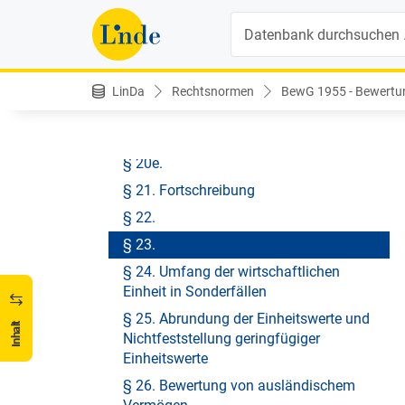
§ 19. Einheitswerte.
Suche
§ 20. Hauptfeststellung
§ 20a.
§ 20b.
LinDa
Rechtsnormen
BewG 1955 - Bewertu
§ 20c.
§ 20d.
§ 20e.
§ 21. Fortschreibung
§ 22.
§ 23.
§ 24. Umfang der wirtschaftlichen
Einheit in Sonderfällen
§ 25. Abrundung der Einheitswerte und
Inhalt
Nichtfeststellung geringfügiger
Einheitswerte
§ 26. Bewertung von ausländischem