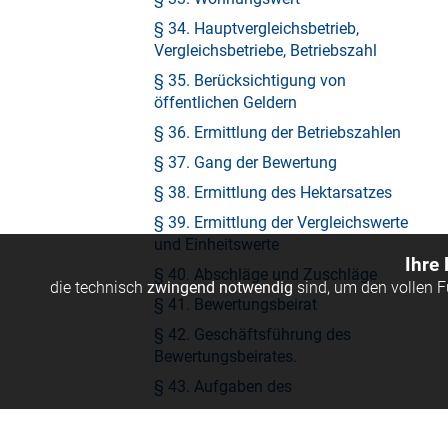
§ 34. Hauptvergleichsbetrieb,
Vergleichsbetriebe, Betriebszahl
§ 35. Berücksichtigung von
öffentlichen Geldern
§ 36. Ermittlung der Betriebszahlen
§ 37. Gang der Bewertung
§ 38. Ermittlung des Hektarsatzes
§ 39. Ermittlung der Vergleichswerte
und Einheitswerte
Ihre
§ 40. Abschläge und Zuschläge
die technisch
zwingend notwendig
sind, um den vollen 
§ 41. Bewertungsbeirat
§ 42. Geschäftsführung des
Bewertungsbeirates.
§ 43. Aufgaben des
Bewertungsbeirates
§ 44.