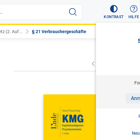
KONTRAST
HILFE
z (2. Auf...
§ 21 Verbrauchergeschäfte
VORHERIGER
NÄC
Fo
TOMAN/FRÖ
Anm
KMG | Kap
Praxiskom
2. Aufl. 
Neue