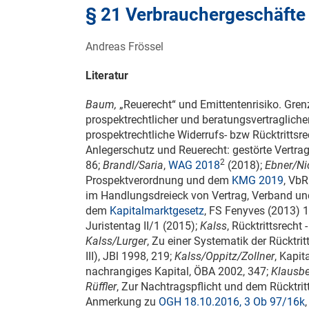
§ 21 Verbrauchergeschäfte
Andreas Frössel
Literatur
Baum,
„Reuerecht“ und Emittentenrisiko. Gren
prospektrechtlicher und beratungsvertragliche
prospektrechtliche Widerrufs- bzw Rücktritts
Anlegerschutz und Reuerecht: gestörte Vertrags
2
86;
Brandl/Saria
,
WAG 2018
(2018);
Ebner/Ni
Prospektverordnung und dem
KMG 2019
, VbR
im Handlungsdreieck von Vertrag, Verband un
dem
Kapitalmarktgesetz
, FS Fenyves (2013) 
Juristentag II/1 (2015);
Kalss
, Rücktrittsrech
Kalss/Lurger
, Zu einer Systematik der Rücktri
III), JBl 1998, 219;
Kalss/Oppitz/Zollner
, Kapit
nachrangiges Kapital, ÖBA 2002, 347;
Klausb
Rüffler
, Zur Nachtragspflicht und dem Rücktri
Anmerkung zu
OGH 18.10.2016, 3 Ob 97/16k