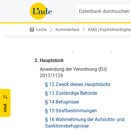
§ 7 Prüfung des Prospekts
Suche
§ 8 Veröffentlichung des Prospekts
§ 9 Sonderbestimmungen für
Veranlagungen in Immobilien
LinDa
Kommentare
KMG | Kapitalmarktgeset
§ 10 Strafbestimmungen
§ 11 Beauskunftungen und
Veröffentlichung von Entscheidungen
2. Hauptstück
Anwendung der Verordnung (EU)
2017/1129
§ 12 Zweck dieses Hauptstücks
§ 13 Zuständige Behörde
§ 14 Befugnisse
Inhalt
§ 15 Strafbestimmungen
§ 16 Wahrnehmung der Aufsichts- und
Sanktionsbefugnisse