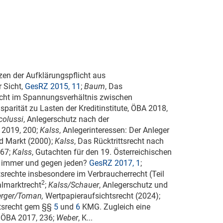
zen der Aufklärungspflicht aus
r Sicht,
GesRZ 2015, 11
;
Baum
, Das
recht im Spannungsverhältnis zwischen
parität zu Lasten der Kreditinstitute, ÖBA 2018,
colussi
, Anlegerschutz nach der
 2019, 200;
Kalss
, Anlegerinteressen: Der Anleger
d Markt (2000);
Kalss
, Das Rücktrittsrecht nach
167;
Kalss
, Gutachten für den 19. Österreichischen
t - immer und gegen jeden?
GesRZ 2017, 1
;
ttsrechte insbesondere im Verbraucherrecht (Teil
2
almarktrecht
;
Kalss/Schauer
, Anlegerschutz und
erger/Toman,
Wertpapieraufsichtsrecht (2024);
ttsrecht gem §§
5
und
6
KMG. Zugleich eine
, ÖBA 2017, 236;
Weber
, K...