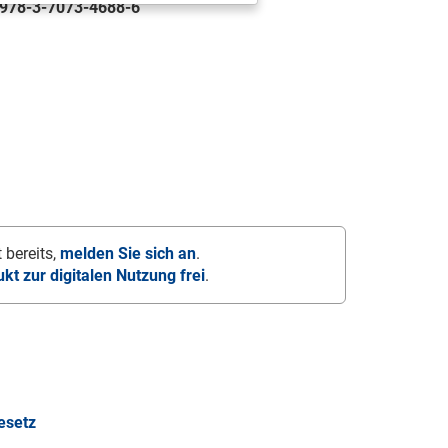
978-3-7073-4688-6
 bereits,
melden Sie sich an
.
ukt zur digitalen Nutzung frei
.
esetz