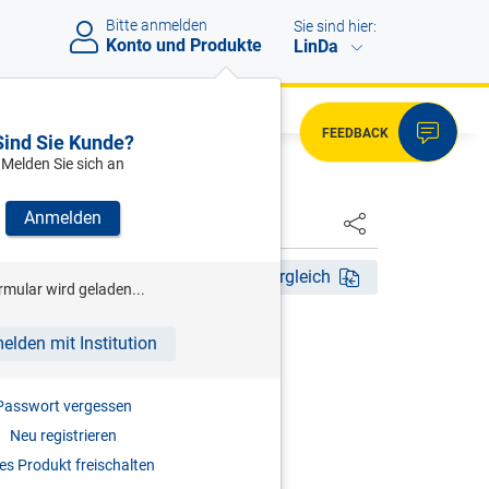
Bitte anmelden
Sie sind hier:
Konto und Produkte
LinDa
FEEDBACK
Sind Sie Kunde?
Melden Sie sich an
Anmelden
HSTER
Akt. Aufl. 2025
Fassungsvergleich
rmular wird geladen...
SSEL (HRSG)
elden mit Institution
italmarktgesetz
Passwort vergessen
mentar
Neu registrieren
2025
s Produkt freischalten