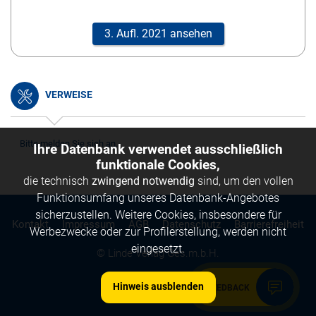
3. Aufl. 2021 ansehen
VERWEISE
Bitte melden Sie sich an.
Ihre Datenbank verwendet ausschließlich
funktionale Cookies,
die technisch
zwingend notwendig
sind, um den vollen
Funktionsumfang unseres Datenbank-Angebotes
sicherzustellen. Weitere Cookies, insbesondere für
Kontakt
Impressum
AGB
Datenschutz
Barrierefreiheit
Werbezwecke oder zur Profilerstellung, werden nicht
eingesetzt.
© Linde Verlag Ges.m.b.H.
Hinweis ausblenden
FEEDBACK