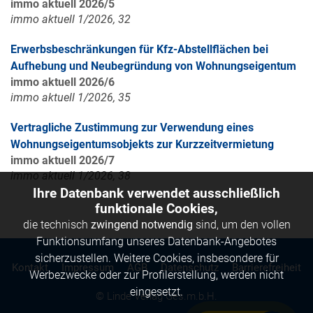
immo aktuell 2026/5
immo aktuell 1/2026, 32
Erwerbsbeschränkungen für Kfz-Abstellflächen bei
Aufhebung und Neubegründung von Wohnungseigentum
immo aktuell 2026/6
immo aktuell 1/2026, 35
Vertragliche Zustimmung zur Verwendung eines
Wohnungseigentumsobjekts zur Kurzzeitvermietung
immo aktuell 2026/7
immo aktuell 1/2026, 38
Ihre Datenbank verwendet ausschließlich
funktionale Cookies,
die technisch
zwingend notwendig
sind, um den vollen
Funktionsumfang unseres Datenbank-Angebotes
sicherzustellen. Weitere Cookies, insbesondere für
Kontakt
Impressum
AGB
Datenschutz
Barrierefreiheit
Werbezwecke oder zur Profilerstellung, werden nicht
eingesetzt.
© Linde Verlag Ges.m.b.H.