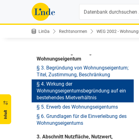
Nichtamtliche Änderungshistorie
Suche
1. Abschnitt Regelungsgegenstand und
Begriffsbestimmungen
§ 1. Regelungsgegenstand
LinDa
Rechtsnormen
WEG 2002 - Wohnungs
§ 2. Begriffsbestimmungen
2. Abschnitt Begründung und Erwerb von
Wohnungseigentum
§ 3. Begründung von Wohnungseigentum;
Titel, Zustimmung, Beschränkung
§ 4. Wirkung der
Wohnungseigentumsbegründung auf ein
bestehendes Mietverhältnis
§ 5. Erwerb des Wohnungseigentums
Inhalt
§ 6. Grundlagen für die Einverleibung des
Wohnungseigentums
3. Abschnitt Nutzfläche, Nutzwert,