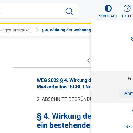
KONTRAST
HILFE
eigentumsgese...
§ 4. Wirkung der Wohnungseigentu...
VORHERIGER
NÄC
Fo
WEG 2002 § 4. Wirkung der Wohnungseigen
Mietverhältnis, BGBl. I Nr. 70/2002, gültig a
Anm
2. ABSCHNITT BEGRÜNDUNG UND ERWERB
§ 4. Wirkung der Wohnung
ein bestehendes Mietverhäl
Neue