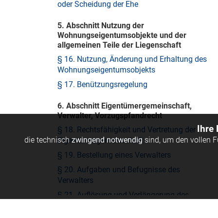
oder Scheidung der Ehe
5. Abschnitt Nutzung der
Wohnungseigentumsobjekte und der
allgemeinen Teile der Liegenschaft
§ 16. Nutzung, Änderung und Erhaltung des
Wohnungseigentumsobjekts
§ 17. Benützungsregelung
6. Abschnitt Eigentümergemeinschaft,
Verwalter, Vorzugspfandrecht
Ihre
§ 18. Rechtsfähigkeit und Vertretung der
die technisch
zwingend notwendig
sind, um den vollen 
Eigentümergemeinschaft
§ 19. Bestellung eines Verwalters
§ 20. Aufgaben und Befugnisse des
Verwalters
§ 21. Auflösung und Verlängerung des
Verwaltungsvertrags