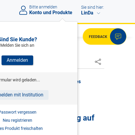
Bitte anmelden
Sie sind hier:
Konto und Produkte
LinDa
FEEDBACK
Sind Sie Kunde?
Melden Sie sich an
Anmelden
HSTER
rmular wird geladen...
tumsbegründung auf ein bestehendes
b 01.07.2002
elden mit Institution
 VON WOHNUNGSEIGENTUM
Passwort vergessen
seigentumsbegründung auf
Neu registrieren
tnis
s Produkt freischalten