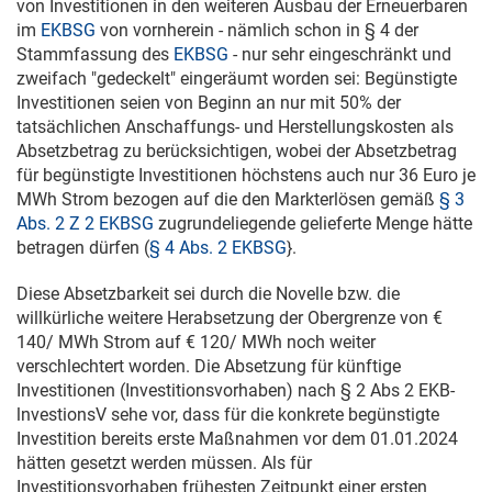
von Investitionen in den weiteren Ausbau der Erneuerbaren
im
EKBSG
von vornherein - nämlich schon in § 4 der
Stammfassung des
EKBSG
- nur sehr eingeschränkt und
zweifach "gedeckelt" eingeräumt worden sei: Begünstigte
Investitionen seien von Beginn an nur mit 50% der
tatsächlichen Anschaffungs- und Herstellungskosten als
Absetzbetrag zu berücksichtigen, wobei der Absetzbetrag
für begünstigte Investitionen höchstens auch nur 36 Euro je
MWh Strom bezogen auf die den Markterlösen gemäß
§ 3
Abs. 2 Z 2 EKBSG
zugrundeliegende gelieferte Menge hätte
betragen dürfen (
§ 4 Abs. 2 EKBSG
}.
Diese Absetzbarkeit sei durch die Novelle bzw. die
willkürliche weitere Herabsetzung der Obergrenze von €
140/ MWh Strom auf € 120/ MWh noch weiter
verschlechtert worden. Die Absetzung für künftige
Investitionen (Investitionsvorhaben) nach § 2 Abs 2 EKB-
lnvestionsV sehe vor, dass für die konkrete begünstigte
Investition bereits erste Maßnahmen vor dem
01.01.2024
hätten gesetzt werden müssen. Als für
Investitionsvorhaben frühesten Zeitpunkt einer ersten