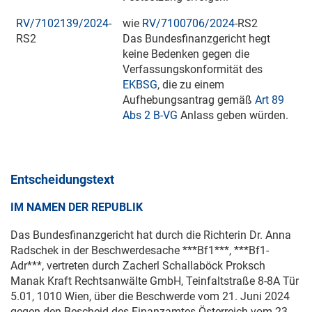
RV/7102139/2024
-
wie
RV/7100706/2024
-RS2
RS2
Das Bundesfinanzgericht hegt
keine Bedenken gegen die
Verfassungskonformität des
EKBSG
, die zu einem
Aufhebungsantrag gemäß
Art 89
Abs 2 B-VG
Anlass geben würden.
Entscheidungstext
IM NAMEN DER REPUBLIK
Das Bundesfinanzgericht hat durch die Richterin Dr. Anna
Radschek in der Beschwerdesache ***Bf1***, ***Bf1-
Adr***, vertreten durch Zacherl Schallaböck Proksch
Manak Kraft Rechtsanwälte GmbH, Teinfaltstraße 8-8A Tür
5.01, 1010 Wien, über die Beschwerde vom
21. Juni 2024
gegen den Bescheid des Finanzamtes Österreich vom
23.