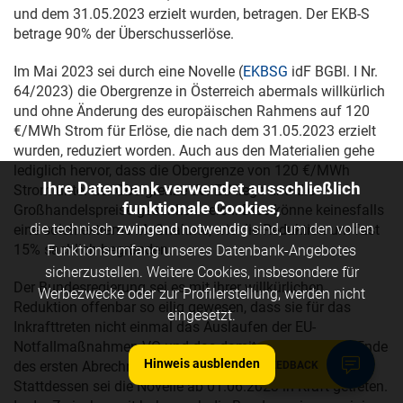
und dem
31.05.2023
erzielt wurden, betragen. Der EKB-S
betrage 90% der Überschusserlöse.
Im Mai 2023 sei durch eine Novelle (
EKBSG
idF BGBl. I Nr.
64/2023) die Obergrenze in Österreich abermals willkürlich
und ohne Änderung des europäischen Rahmens auf 120
€/MWh Strom für Erlöse, die nach dem
31.05.2023
erzielt
wurden, reduziert worden. Auch aus den Materialien gehe
lediglich hervor, dass die Obergrenze von 120 €/MWh
Ihre Datenbank verwendet ausschließlich
Strom unter der Obergrenze der EU liege und die
funktionale Cookies,
Großhandelspreise gesunken seien. Dies könne keinesfalls
die technisch
zwingend notwendig
sind, um den vollen
eine solch extreme Maßnahme, wie die Reduktion um fast
15% sachlich begründen.
Funktionsumfang unseres Datenbank-Angebotes
sicherzustellen. Weitere Cookies, insbesondere für
Der Bundesregierung sei es mit ihrer willkürlichen
Werbezwecke oder zur Profilerstellung, werden nicht
Reduktion offenbar so eilig gewesen, dass sie für das
eingesetzt.
Inkrafttreten nicht einmal das Auslaufen der EU-
Notfallmaßnahmen-VO und das damit einhergehende Ende
Hinweis ausblenden
des ersten Abrechnungszeitraumes abgewartet habe.
FEEDBACK
Stattdessen sei die Novelle ab
01.06.2023
in Kraft getreten.