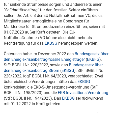
für sinkende Strompreise sorgen und andererseits einen
"Solidaritätsbeitrag"
für den fossilen Sektor einführen
sollen. Die Art. 6-8 der EU-Notfallmaßnahmen-VO, die es
Mitgliedstaaten ermöglichte eine Obergrenze für
Markterlöse für Stromproduzenten einzuführen, seien mit
01.07.2023
außer Kraft getreten. Die EU-
Notfallmaßnahmen-VO könne also nicht mehr als
Rechtfertigung für das
EKBSG
herangezogen werden.
Österreich habe im Dezember 2022 das
Bundesgesetz über
den Energiekrisenbeitrag-fossile Energieträger
(
EKBFG
),
StF: BGBl. I Nr. 220/2022, sowie das
Bundesgesetz über
den Energiekrisenbeitrag-Strom
(
EKBSG
), StF: BGBl. I Nr.
220/2022, idgF BGBl. I Nr. 64/2023, verabschiedet. Zwei
österreichische Verordnungen hätten das
EKBSG
konkretisiert, die EKB-S-Umsetzungs-Verordnung (StF:
BGBl. II Nr. 195/2023) und die
EKB-Investitions-Verordnung
(StF: BGBl. II Nr. 194/2023). Das
EKBSG
sei rückwirkend
mit
01.12.2022
in Kraft getreten.