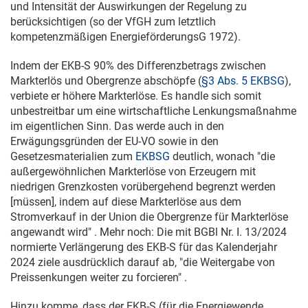
und Intensität der Auswirkungen der Regelung zu
berücksichtigen (so der VfGH zum letztlich
kompetenzmäßigen EnergieförderungsG 1972).
Indem der EKB-S 90% des Differenzbetrags zwischen
Markterlös und Obergrenze abschöpfe (
§3 Abs. 5 EKBSG
),
verbiete er höhere Markterlöse. Es handle sich somit
unbestreitbar um eine wirtschaftliche Lenkungsmaßnahme
im eigentlichen Sinn. Das werde auch in den
Erwägungsgründen der EU-VO sowie in den
Gesetzesmaterialien zum
EKBSG
deutlich, wonach "die
außergewöhnlichen Markterlöse von Erzeugern mit
niedrigen Grenzkosten vorübergehend begrenzt werden
[müssen], indem auf diese Markterlöse aus dem
Stromverkauf in der Union die Obergrenze für Markterlöse
angewandt wird" . Mehr noch: Die mit BGBl Nr. I. 13/2024
normierte Verlängerung des EKB-S für das Kalenderjahr
2024 ziele ausdrücklich darauf ab, "die Weitergabe von
Preissenkungen weiter zu forcieren" .
Hinzu komme, dass der EKB-S (für die Energiewende