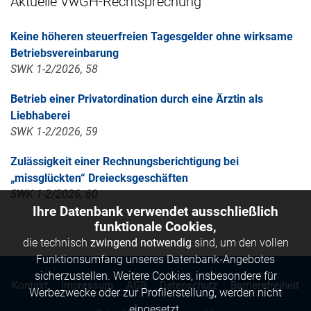
Aktuelle VwGH-Rechtsprechung
Keine höheren steuerfreien Tagesgelder ohne wirksame
Betriebsvereinbarung
SWK 1-2/2026, 58
Betrieb einer Privatordination durch eine Ärztin als
Liebhaberei
SWK 1-2/2026, 59
Zulässigkeit einer Rechnungsberichtigung bei
„missglückten“ Dreiecksgeschäften
SWK 1-2/2026, 60
Ihre Datenbank verwendet ausschließlich
funktionale Cookies,
die technisch
zwingend notwendig
sind, um den vollen
Funktionsumfang unseres Datenbank-Angebotes
sicherzustellen. Weitere Cookies, insbesondere für
Kontakt
Impressum
AGB
Datenschutz
Barrierefreiheit
Werbezwecke oder zur Profilerstellung, werden nicht
eingesetzt.