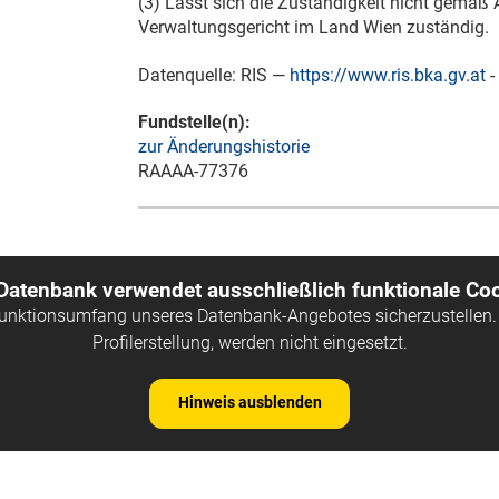
(3) Lässt sich die Zuständigkeit nicht gemäß 
Verwaltungsgericht im Land Wien zuständig.
Datenquelle: RIS —
https://www.ris.bka.gv.at
-
Fundstelle(n):
zur Änderungshistorie
RAAAA-77376
 Datenbank verwendet ausschließlich funktionale Coo
Funktionsumfang unseres Datenbank-Angebotes sicherzustellen. 
Profilerstellung, werden nicht eingesetzt.
Hinweis ausblenden