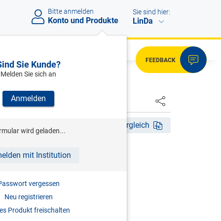
Bitte anmelden
Sie sind hier:
Konto und Produkte
LinDa
FEEDBACK
Sind Sie Kunde?
Melden Sie sich an
Anmelden
HSTER
tig ab 01.01.2019
Fassungsvergleich
rmular wird geladen...
elden mit Institution
r. 138/2017, gültig ab 01.01.2019
GEN
Passwort vergessen
Neu registrieren
s Produkt freischalten