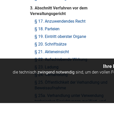
3. Abschnitt Verfahren vor dem
Verwaltungsgericht
§ 17. Anzuwendendes Recht
§ 18. Parteien
§ 19. Eintritt oberster Organe
§ 20. Schriftsätze
§ 21. Akteneinsicht
§ 22. Aufschiebende Wirkung
Ihre
§ 23. Ladung
die technisch
zwingend notwendig
sind, um den vollen 
§ 24. Verhandlung
§ 25. Öffentlichkeit der Verhandlung und
Beweisaufnahme
§ 25a. Verhandlung unter Verwendung
technischer Einrichtungen zur Wort- und
Bildübertragung