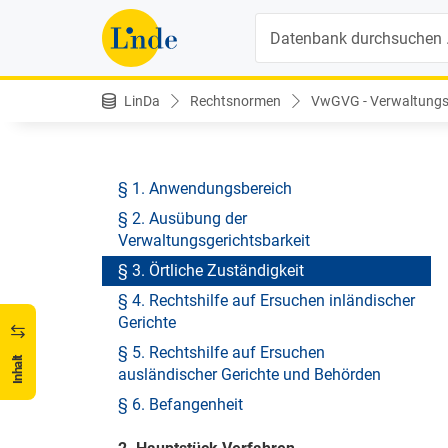
Suche
VwGVG - Verwaltungsgerichtsverfahrensgesetz
LinDa
Rechtsnormen
VwGVG - Verwaltungsg
Nichtamtliche Änderungshistorie
1. Hauptstück Allgemeine Bestimmungen
§ 1. Anwendungsbereich
§ 2. Ausübung der
Verwaltungsgerichtsbarkeit
§ 3. Örtliche Zuständigkeit
§ 4. Rechtshilfe auf Ersuchen inländischer
Gerichte
§ 5. Rechtshilfe auf Ersuchen
Inhalt
ausländischer Gerichte und Behörden
§ 6. Befangenheit