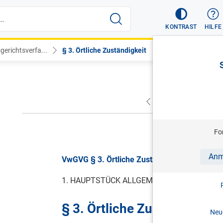
KONTRAST
HILFE
erichtsverfa...
§ 3. Örtliche Zuständigkeit
VORHERIGER
NÄC
gül
Fo
Anm
VwGVG § 3. Örtliche Zuständigkeit, BGBl. I N
1. HAUPTSTÜCK ALLGEMEINE BESTIMMUN
§ 3. Örtliche Zuständigkeit
Neue