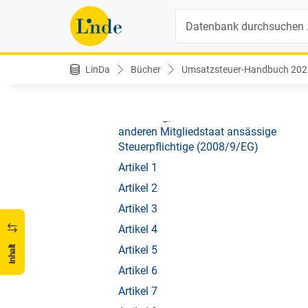
ansässige Steuerpflichtige
Suche
(2008/9/EG)
Richtlinie des Rates vom 12.
Februar 2008 zur Regelung der
LinDa
Bücher
Umsatzsteuer-Handbuch 2025 
Erstattung der Mehrwertsteuer
gemäß der Richtlinie 2006/112/EG
an nicht im Mitgliedstaat der
Erstattung, sondern in einem
anderen Mitgliedstaat ansässige
Steuerpflichtige (2008/9/EG)
Artikel 1
Artikel 2
Artikel 3
Artikel 4
Artikel 5
Inhalt
Artikel 6
Artikel 7