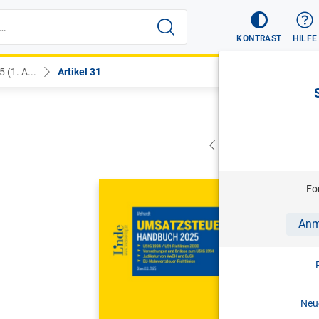
KONTRAST
HILFE
(1. A...
Artikel 31
VORHERIGER
NÄC
MELHARDT
Fo
Umsatzst
Anm
1. Aufl. 
Print-ISBN:
Neue
Folg