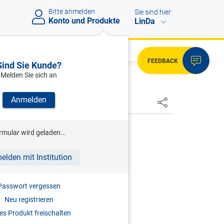
Bitte anmelden
Sie sind hier:
Konto und Produkte
LinDa
FEEDBACK
Sind Sie Kunde?
Melden Sie sich an
Anmelden
HSTER
rmular wird geladen...
euer-Handbuch 2025
elden mit Institution
2025
Passwort vergessen
978-3-7073-5090-6
Neu registrieren
s Produkt freischalten
eauflage 1. Aufl. 2026 verfügbar