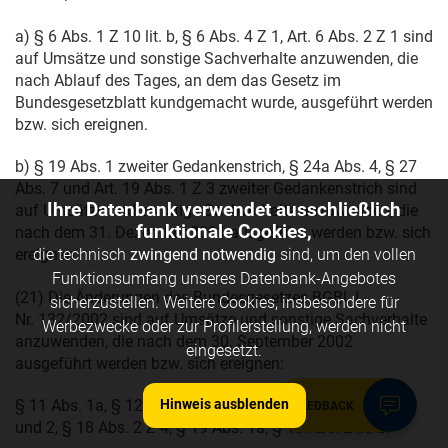
a) § 6 Abs. 1 Z 10 lit. b, § 6 Abs. 4 Z 1, Art. 6 Abs. 2 Z 1 sind
auf Umsätze und sonstige Sachverhalte anzuwenden, die
nach Ablauf des Tages, an dem das Gesetz im
Bundesgesetzblatt kundgemacht wurde, ausgeführt werden
bzw. sich ereignen.
b) § 19 Abs. 1 zweiter Gedankenstrich, § 24a Abs. 4, § 27
Abs. 7 und Art. 19 Abs. 1 Z 3 zweiter Gedankenstrich sind
Ihre Datenbank verwendet ausschließlich
auf Umsätze und sonstige Sachverhalte anzuwenden, die
funktionale Cookies,
nach dem
31. Dezember 2001
ausgeführt werden bzw. sich
ereignen.
die technisch
zwingend notwendig
sind, um den vollen
Funktionsumfang unseres Datenbank-Angebotes
(21) Die Änderungen des Bundesgesetzes BGBl. I
sicherzustellen. Weitere Cookies, insbesondere für
Nr. 132/2002 sind auf Umsätze und sonstige Sachverhalte
Werbezwecke oder zur Profilerstellung, werden nicht
anzuwenden, die nach dem
30. September 2002
eingesetzt.
ausgeführt werden bzw. sich ereignen:
§ 11 Abs. 1a, § 12 Abs. 1 Z 3 erster Satz, § 18 Abs. 2 Z 1
Hinweis ausblenden
FEEDBACK
und 2, § 18 Abs. 2 Z 4, § 19 Abs. 1a, § 19 Abs. 2 lit. b.